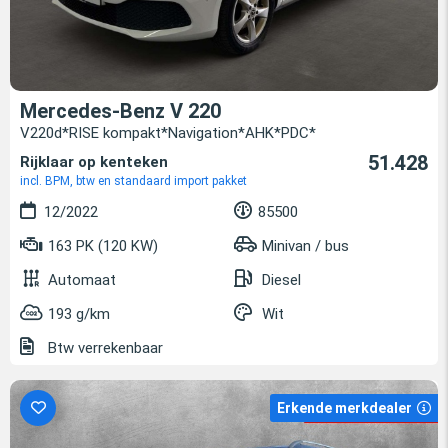
Mercedes-Benz V 220
V220d*RISE kompakt*Navigation*AHK*PDC*
51.428
Rijklaar op kenteken
incl. BPM, btw en standaard import pakket
12/2022
85500
163 PK (120 KW)
Minivan / bus
Automaat
Diesel
193 g/km
Wit
Btw verrekenbaar
Erkende merkdealer