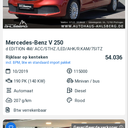
Mercedes-Benz V 250
d EDITION 4M/ ACC/STHZ./LED/AHK/R.KAM/7SITZ
54.036
Rijklaar op kenteken
incl. BPM, btw en standaard import pakket
10/2019
115000
190 PK (140 KW)
Minivan / bus
Automaat
Diesel
207 g/km
Rood
Btw verrekenbaar
Geverifieerde verkoper