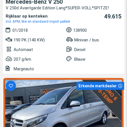
Mercedes-Benz V 250
V 250d Avantgarde Edition Lang*SUPER-VOLL*SPITZE!
49.615
Rijklaar op kenteken
incl. BPM, btw en standaard import pakket
01/2018
138900
190 PK (140 KW)
Minivan / bus
Automaat
Diesel
207 g/km
Blauw
Margeauto
Erkende merkdealer