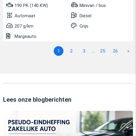
190 PK (140 KW)
Minivan / bus
Automaat
Diesel
207 g/km
Grijs
Margeauto
1
2
3
...
25
26
»
Lees onze blogberichten