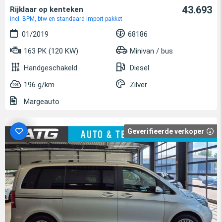
43.693
Rijklaar op kenteken
incl. BPM, btw en standaard import pakket
01/2019
68186
163 PK (120 KW)
Minivan / bus
Handgeschakeld
Diesel
196 g/km
Zilver
Margeauto
Geverifieerde verkoper