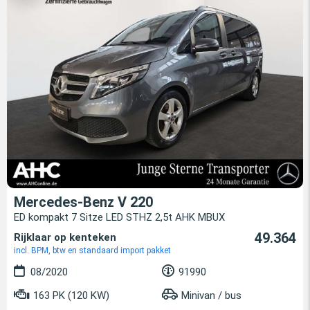
Mercedes-Benz V 220
ED kompakt 7 Sitze LED STHZ 2,5t AHK MBUX
49.364
Rijklaar op kenteken
incl. BPM, btw en standaard import pakket
08/2020
91990
163 PK (120 KW)
Minivan / bus