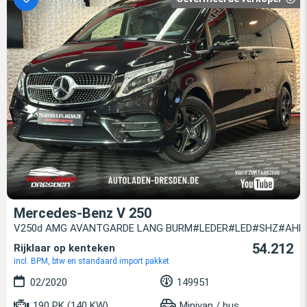
Mercedes-Benz V 250
V250d AMG AVANTGARDE LANG BURM#LEDER#LED#SHZ#AHK
54.212
Rijklaar op kenteken
incl. BPM, btw en standaard import pakket
02/2020
149951
190 PK (140 KW)
Minivan / bus