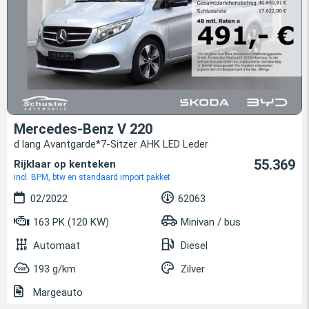
Mercedes-Benz V 220
d lang Avantgarde*7-Sitzer AHK LED Leder
55.369
Rijklaar op kenteken
incl. BPM, btw en standaard import pakket
02/2022
62063
163 PK (120 KW)
Minivan / bus
Automaat
Diesel
193 g/km
Zilver
Margeauto