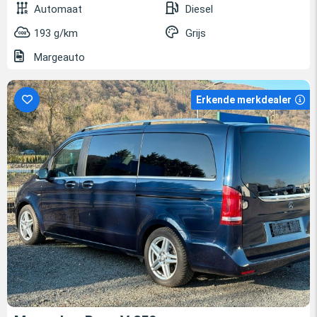
Automaat
Diesel
193 g/km
Grijs
Margeauto
Erkende merkdealer