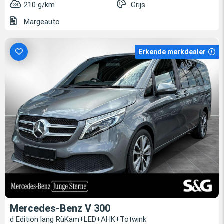
210 g/km
Grijs
Margeauto
Erkende merkdealer
Mercedes-Benz V 300
d Edition lang RüKam+LED+AHK+Totwink