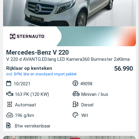
Mercedes-Benz V 220
V 220 d AVANTG.ED.lang LED Kamera360 Burmester 2xKlima
56.990
Rijklaar op kenteken
incl. BPM, btw en standaard import pakket
10/2021
49098
163 PK (120 KW)
Minivan / bus
Automaat
Diesel
196 g/km
Wit
Btw verrekenbaar