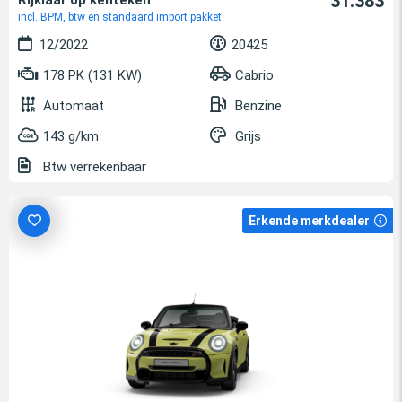
31.383
Rijklaar op kenteken
incl. BPM, btw en standaard import pakket
12/2022
20425
178 PK (131 KW)
Cabrio
Automaat
Benzine
143 g/km
Grijs
Btw verrekenbaar
Erkende merkdealer