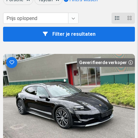
van Porsche, biedt een breder scala aan Porsche Taycan
modellen, vaak tegen concurrerende prijzen en in uitstekende
staat. Dit maakt het importeren van een Taycan uit Duitsland
niet alleen financieel aantrekkelijk, maar stelt u ook in staat om
toegang te krijgen tot specifieke configuraties en uitvoeringen
Filter je resultaten
die mogelijk niet direct beschikbaar zijn in uw lokale markt.
Hier leest u over de stappen die u moet nemen om een Porsche
Taycan te importeren. We bespreken de voordelen van het
Geverifieerde verkoper
kiezen voor een geïmporteerde Taycan en gaan dieper in op de
financiële overwegingen die bij het importproces komen kijken.
Of u nu op zoek bent naar de nieuwste Taycan Turbo S of een
efficiënte Taycan 4S, DAS Import voorziet u de nodige
informatie om een weloverwogen beslissing te nemen.
216.170 x
Porsche Taycan
uit Duitsland
inclusief BPM en kosten importeren.