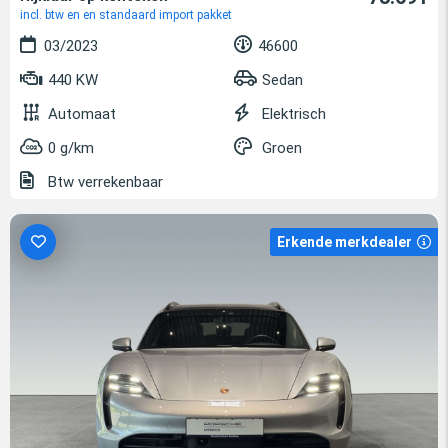
incl. btw en en standaard import pakket
03/2023
46600
440 KW
Sedan
Automaat
Elektrisch
0 g/km
Groen
Btw verrekenbaar
Erkende merkdealer