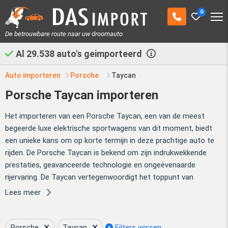
0
De betrouwbare route naar uw droomauto
Al
29.538
auto's geimporteerd
Auto importeren
Porsche
Taycan
Porsche Taycan importeren
Het importeren van een Porsche Taycan, een van de meest
begeerde luxe elektrische sportwagens van dit moment, biedt
een unieke kans om op korte termijn in deze prachtige auto te
rijden. De Porsche Taycan is bekend om zijn indrukwekkende
prestaties, geavanceerde technologie en ongeëvenaarde
rijervaring. De Taycan vertegenwoordigt het toppunt van
elektrische mobiliteit gecombineerd met luxe en sportiviteit.
Lees meer
Een
Porsche Taycan importeren
uit Duitsland brengt
verschillende voordelen met zich mee. Duitsland, als thuisbasis
Porsche
Taycan
Filters wissen