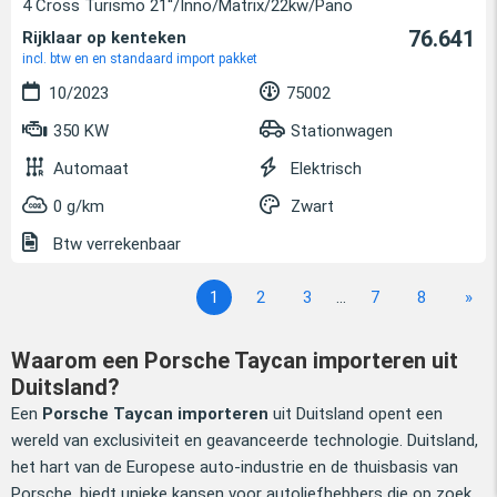
4 Cross Turismo 21''/Inno/Matrix/22kw/Pano
76.641
Rijklaar op kenteken
incl. btw en en standaard import pakket
10/2023
75002
350 KW
Stationwagen
Automaat
Elektrisch
0 g/km
Zwart
Btw verrekenbaar
1
2
3
...
7
8
»
Waarom een Porsche Taycan importeren uit
Duitsland?
Een
Porsche Taycan importeren
uit Duitsland opent een
wereld van exclusiviteit en geavanceerde technologie. Duitsland,
het hart van de Europese auto-industrie en de thuisbasis van
Porsche, biedt unieke kansen voor autoliefhebbers die op zoek