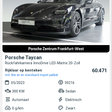
Porsche Taycan
Rückfahrkamera InnoDrive LED-Matrix 20-Zoll
60.471
Rijklaar op kenteken
incl. btw en en standaard import pakket
05/2023
59216
300 KW
Sedan
Automaat
Elektrisch
0 g/km
Zwart