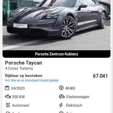
Porsche Taycan
4 Cross Turismo
67.041
Rijklaar op kenteken
incl. btw en en standaard import pakket
04/2023
40400
350 KW
Stationwagen
Automaat
Elektrisch