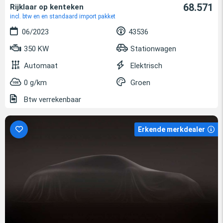
68.571
Rijklaar op kenteken
incl. btw en en standaard import pakket
06/2023
43536
350 KW
Stationwagen
Automaat
Elektrisch
0 g/km
Groen
Btw verrekenbaar
Erkende merkdealer