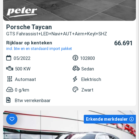
Porsche Taycan
GTS Fahrassist+LED+Navi+AUT+Airm+Keyl+SHZ
66.691
Rijklaar op kenteken
incl. btw en en standaard import pakket
05/2022
102800
500 KW
Sedan
Automaat
Elektrisch
0 g/km
Zwart
Btw verrekenbaar
Erkende merkdealer