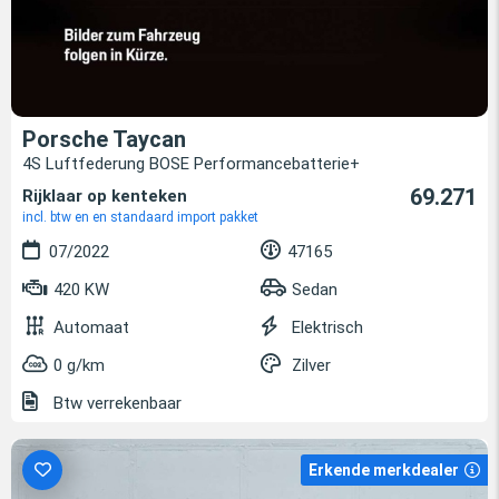
Porsche Taycan
4S Luftfederung BOSE Performancebatterie+
69.271
Rijklaar op kenteken
incl. btw en en standaard import pakket
07/2022
47165
420 KW
Sedan
Automaat
Elektrisch
0 g/km
Zilver
Btw verrekenbaar
Erkende merkdealer