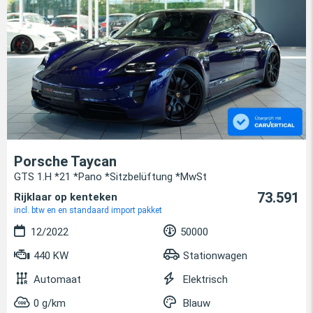
Porsche Taycan
GTS 1.H *21 *Pano *Sitzbelüftung *MwSt
73.591
Rijklaar op kenteken
incl. btw en en standaard import pakket
12/2022
50000
440 KW
Stationwagen
Automaat
Elektrisch
0 g/km
Blauw