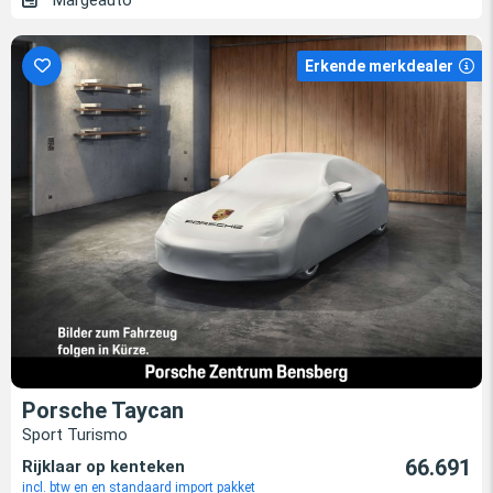
Margeauto
Erkende merkdealer
Porsche Taycan
Sport Turismo
66.691
Rijklaar op kenteken
incl. btw en en standaard import pakket