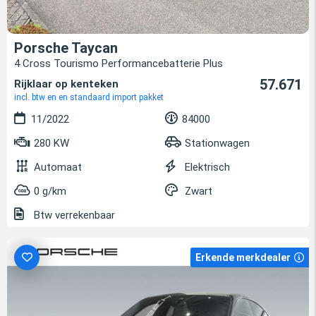
Porsche Taycan
4 Cross Tourismo Performancebatterie Plus
57.671
Rijklaar op kenteken
incl. btw en en standaard import pakket
11/2022
84000
280 KW
Stationwagen
Automaat
Elektrisch
0 g/km
Zwart
Btw verrekenbaar
Erkende merkdealer