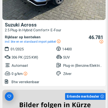
Suzuki Across
2.5 Plug-In Hybrid Comfort+ E-Four
46.781
Rijklaar op kenteken
incl. btw en en standaard import pakket
01/2025
14400
306 PK (225 KW)
SUV
Automaat
Plug-in (Benzine/Elektrisch)
0 g/km
Zilver
Btw verrekenbaar
Erkende merkdealer