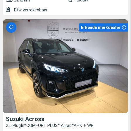
22 g/km
Blauw
Btw verrekenbaar
Erkende merkdealer
Suzuki Across
2.5 PlugIn*COMFORT PLUS* Allrad*AHK + WR