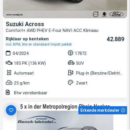
Suzuki Across
Comfort+ AWD PHEV E-Four NAVI ACC Klimaau
42.889
Rijklaar op kenteken
incl. BPM, btw en standaard import pakket
04/2024
17872
185 PK (136 KW)
SUV
Automaat
Plug-in (Benzine/Elektrisch)
25 g/km
Zwart
Btw verrekenbaar
Erkende merkdealer