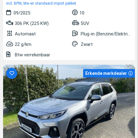
incl. BPM, btw en standaard import pakket
09/2025
10
306 PK (225 KW)
SUV
Automaat
Plug-in (Benzine/Elektrisch)
22 g/km
Zwart
Btw verrekenbaar
Erkende merkdealer