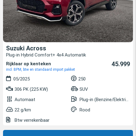
Suzuki Across
Plug-in Hybrid Comfort+ 4x4 Automatik
45.999
Rijklaar op kenteken
incl. BPM, btw en standaard import pakket
05/2025
250
306 PK (225 KW)
SUV
Automaat
Plug-in (Benzine/Elektrisch)
22 g/km
Rood
Btw verrekenbaar