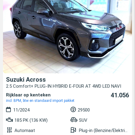
Suzuki Across
2.5 Comfort+ PLUG-IN HYBRID E-FOUR AT 4WD LED NAVI
41.056
Rijklaar op kenteken
incl. BPM, btw en standaard import pakket
11/2024
29500
185 PK (136 KW)
SUV
Automaat
Plug-in (Benzine/Elektrisch)