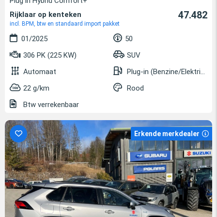
Plug in Hybrid Comfort+
47.482
Rijklaar op kenteken
incl. BPM, btw en standaard import pakket
01/2025
50
306 PK (225 KW)
SUV
Automaat
Plug-in (Benzine/Elektrisch)
22 g/km
Rood
Btw verrekenbaar
Erkende merkdealer