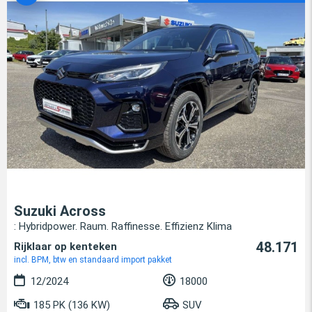
Suzuki Across
: Hybridpower. Raum. Raffinesse. Effizienz Klima
48.171
Rijklaar op kenteken
incl. BPM, btw en standaard import pakket
12/2024
18000
185 PK (136 KW)
SUV