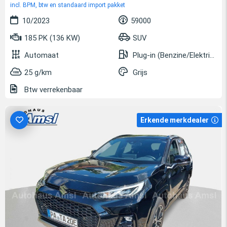
incl. BPM, btw en standaard import pakket
10/2023
59000
185 PK (136 KW)
SUV
Automaat
Plug-in (Benzine/Elektrisch)
25 g/km
Grijs
Btw verrekenbaar
Erkende merkdealer