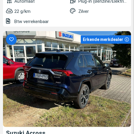
Automaat
Plug-in (Benzine/Elektrisch)
22 g/km
Zilver
Btw verrekenbaar
Erkende merkdealer
Suzuki Across