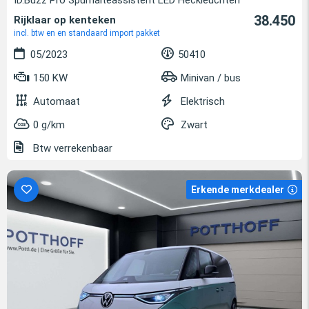
38.450
Rijklaar op kenteken
incl. btw en en standaard import pakket
05/2023
50410
150 KW
Minivan / bus
Automaat
Elektrisch
0 g/km
Zwart
Btw verrekenbaar
Erkende merkdealer