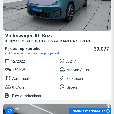
Volkswagen ID. Buzz
ID.Buzz PRO AHK IQ.LIGHT NAVI KAMERA SITZHZG
39.077
Rijklaar op kenteken
incl. btw en en standaard import pakket
12/2022
70217
150 KW
Minivan / bus
Automaat
Elektrisch
0 g/km
Groen
Btw verrekenbaar
Erkende merkdealer