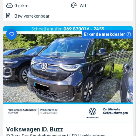
0 g/km
Wit
Btw verrekenbaar
Erkende merkdealer
Volkswagen ID. Buzz
ID.Buzz Pro Spurhalteassistent LED Heckleuchten