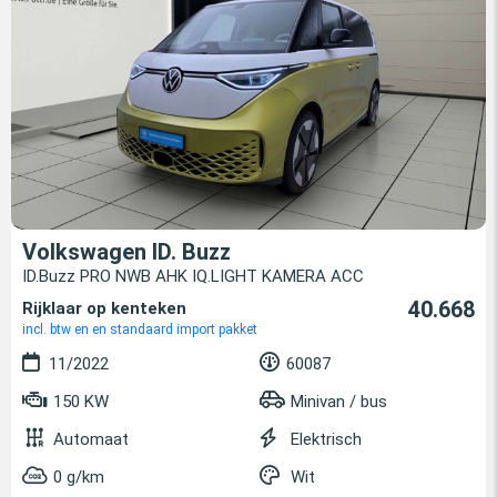
Volkswagen ID. Buzz
ID.Buzz PRO NWB AHK IQ.LIGHT KAMERA ACC
40.668
Rijklaar op kenteken
incl. btw en en standaard import pakket
11/2022
60087
150 KW
Minivan / bus
Automaat
Elektrisch
0 g/km
Wit