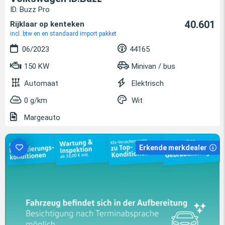
ID. Buzz Pro
40.601
Rijklaar op kenteken
incl. btw en en standaard import pakket
06/2023
44165
150 KW
Minivan / bus
Automaat
Elektrisch
0 g/km
Wit
Margeauto
Erkende merkdealer