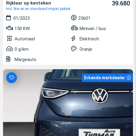
39.680
Rijklaar op kenteken
incl. btw en en standaard import pakket
01/2023
25601
150 KW
Minivan / bus
Automaat
Elektrisch
0 g/km
Oranje
Margeauto
Erkende merkdealer