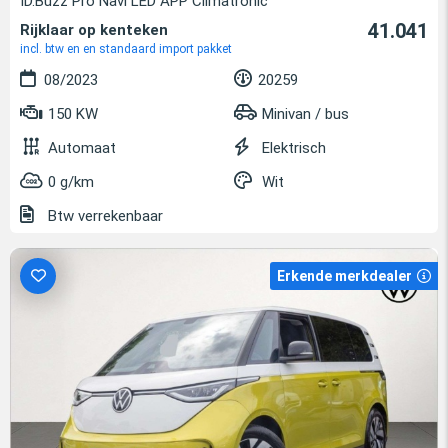
ID.Buzz Pro Navi LED APP Climatronic
41.041
Rijklaar op kenteken
incl. btw en en standaard import pakket
08/2023
20259
150 KW
Minivan / bus
Automaat
Elektrisch
0 g/km
Wit
Btw verrekenbaar
Erkende merkdealer