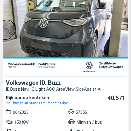
Volkswagen ID. Buzz
ID.Buzz Navi IQ.Light ACC AreaView SideAssist AH
40.571
Rijklaar op kenteken
incl. btw en en standaard import pakket
06/2023
57356
150 KW
Minivan / bus