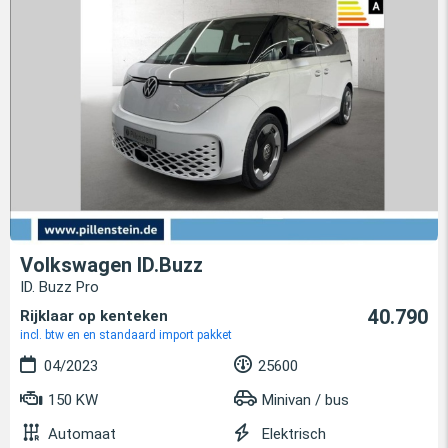
Volkswagen ID.Buzz
ID. Buzz Pro
40.790
Rijklaar op kenteken
incl. btw en en standaard import pakket
04/2023
25600
150 KW
Minivan / bus
Automaat
Elektrisch