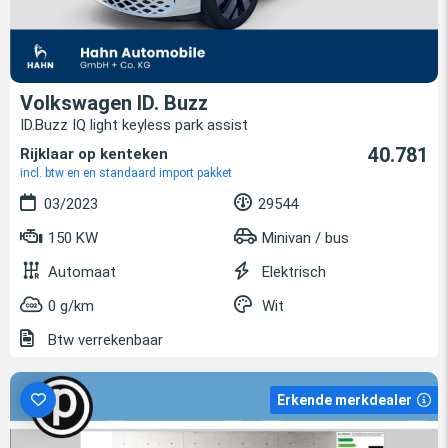
Volkswagen ID. Buzz
ID.Buzz IQ light keyless park assist
40.781
Rijklaar op kenteken
incl. btw en en standaard import pakket
03/2023
29544
150 KW
Minivan / bus
Automaat
Elektrisch
0 g/km
Wit
Btw verrekenbaar
Erkende merkdealer