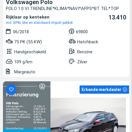
Volkswagen Polo
POLO 1.0 VI TRENDLINE*KLIMA*NAVI*APPS*BT TEL*TOP
13.410
Rijklaar op kenteken
incl. BPM, btw en standaard import pakket
06/2018
69800
75 PK (55 KW)
Hatchback
Handgeschakeld
Benzine
109 g/km
Zilver
Margeauto
Erkende merkdealer