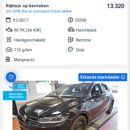
13.320
Rijklaar op kenteken
incl. BPM, btw en standaard import pakket
01/2017
55590
90 PK (66 KW)
Hatchback
Handgeschakeld
Benzine
110 g/km
Grijs
Margeauto
Erkende merkdealer