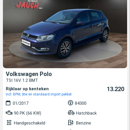
Volkswagen Polo
TSI 16V 1.2 BMT
13.220
Rijklaar op kenteken
incl. BPM, btw en standaard import pakket
01/2017
84300
90 PK (66 KW)
Hatchback
Handgeschakeld
Benzine