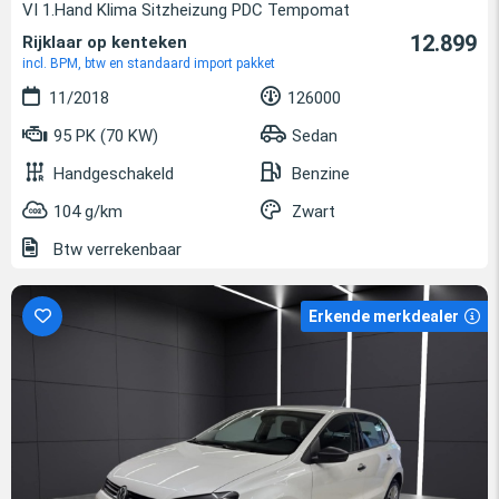
VI 1.Hand Klima Sitzheizung PDC Tempomat
12.899
Rijklaar op kenteken
incl. BPM, btw en standaard import pakket
11/2018
126000
95 PK (70 KW)
Sedan
Handgeschakeld
Benzine
104 g/km
Zwart
Btw verrekenbaar
Erkende merkdealer