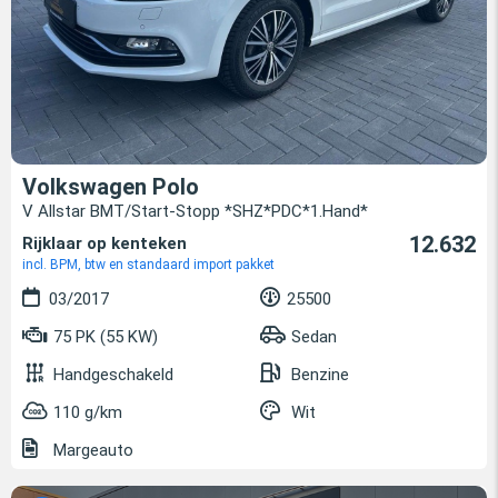
Volkswagen Polo
V Allstar BMT/Start-Stopp *SHZ*PDC*1.Hand*
12.632
Rijklaar op kenteken
incl. BPM, btw en standaard import pakket
03/2017
25500
75 PK (55 KW)
Sedan
Handgeschakeld
Benzine
110 g/km
Wit
Margeauto