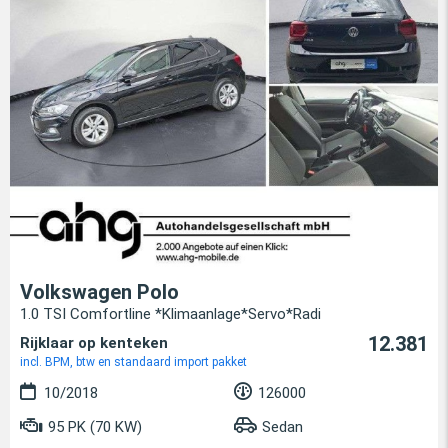
Volkswagen Polo
1.0 TSI Comfortline *Klimaanlage*Servo*Radi
12.381
Rijklaar op kenteken
incl. BPM, btw en standaard import pakket
10/2018
126000
95 PK (70 KW)
Sedan