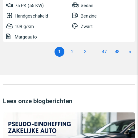
75 PK (55 KW)
Sedan
Handgeschakeld
Benzine
109 g/km
Zwart
Margeauto
1
2
3
...
47
48
»
Lees onze blogberichten