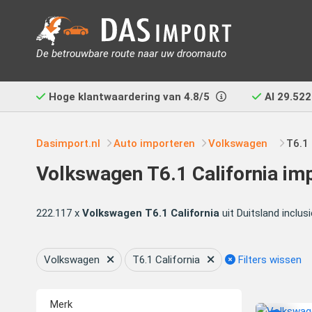
De betrouwbare route naar uw droomauto
Hoge klantwaardering van
4.8/5
Al
29.522
Dasimport.nl
Auto importeren
Volkswagen
T6.1 
Volkswagen T6.1 California im
222.117 x
Volkswagen T6.1 California
uit Duitsland inclu
Volkswagen
T6.1 California
Filters wissen
Merk