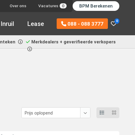
BPM Berekenen
Over ons
Vacatures
0
0
Inruil
Lease
088 - 088 3777
enteken
Merkdealers + geverifieerde verkopers