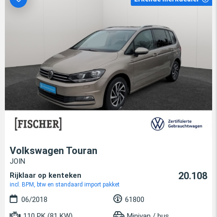
Volkswagen Touran
JOIN
20.108
Rijklaar op kenteken
incl. BPM, btw en standaard import pakket
06/2018
61800
110 PK (81 KW)
Minivan / bus