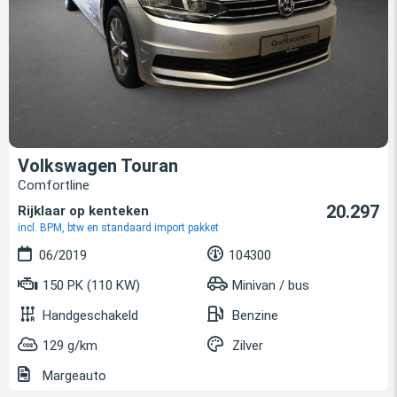
Volkswagen Touran
Comfortline
20.297
Rijklaar op kenteken
incl. BPM, btw en standaard import pakket
06/2019
104300
150 PK (110 KW)
Minivan / bus
Handgeschakeld
Benzine
129 g/km
Zilver
Margeauto