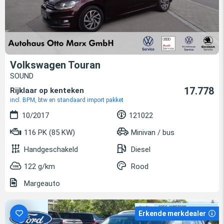
Volkswagen Touran
SOUND
17.778
Rijklaar op kenteken
incl. BPM, btw en standaard import pakket
10/2017
121022
116 PK (85 KW)
Minivan / bus
Handgeschakeld
Diesel
122 g/km
Rood
Margeauto
Erkende merkdealer