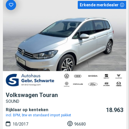
Erkende merkdealer
Volkswagen Touran
SOUND
18.963
Rijklaar op kenteken
incl. BPM, btw en standaard import pakket
10/2017
96680