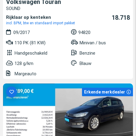
Volkswagen Touran
SOUND
18.718
Rijklaar op kenteken
incl. BPM, btw en standaard import pakket
09/2017
94820
110 PK (81 KW)
Minivan / bus
Handgeschakeld
Benzine
128 g/km
Blauw
Margeauto
Erkende merkdealer