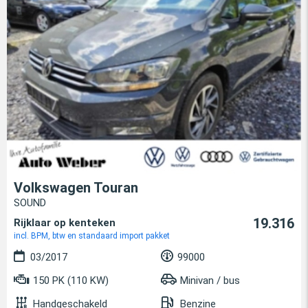
Volkswagen Touran
SOUND
19.316
Rijklaar op kenteken
incl. BPM, btw en standaard import pakket
03/2017
99000
150 PK (110 KW)
Minivan / bus
Handgeschakeld
Benzine