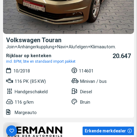
Volkswagen Touran
Join+Anhängerkupplung+Navi+Alufelgen+Klimaautom.
20.647
Rijklaar op kenteken
incl. BPM, btw en standaard import pakket
10/2018
114601
116 PK (85 KW)
Minivan / bus
Handgeschakeld
Diesel
116 g/km
Bruin
Margeauto
Erkende merkdealer