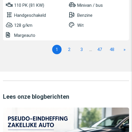
110 PK (81 KW)
Minivan / bus
Handgeschakeld
Benzine
128 g/km
Wit
Margeauto
1
2
3
...
47
48
»
Lees onze blogberichten