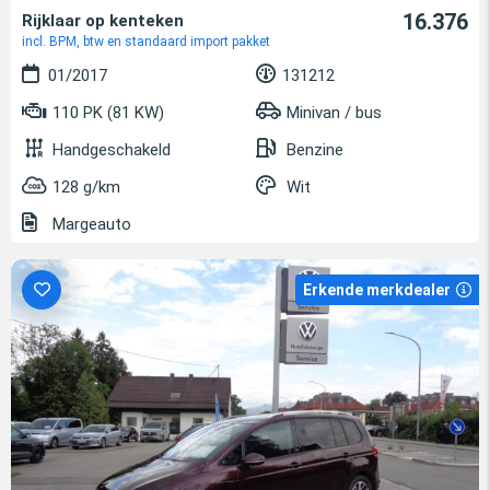
16.376
Rijklaar op kenteken
incl. BPM, btw en standaard import pakket
01/2017
131212
110 PK (81 KW)
Minivan / bus
Handgeschakeld
Benzine
128 g/km
Wit
Margeauto
Erkende merkdealer