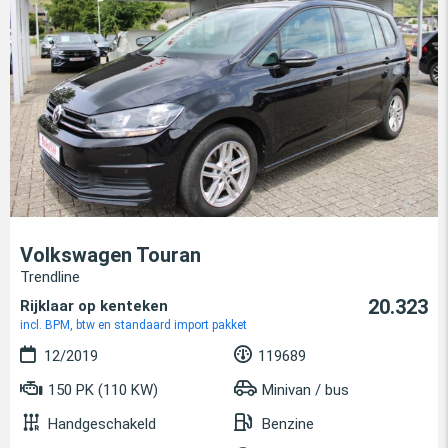
Volkswagen Touran
Trendline
20.323
Rijklaar op kenteken
incl. BPM, btw en standaard import pakket
12/2019
119689
150 PK (110 KW)
Minivan / bus
Handgeschakeld
Benzine