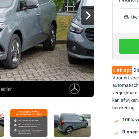
Uw h
Let op:
Di
Voor dit voe
automatisch 
vergelijkbar
kan afwijken,
berekening.
100% vr
Binnen