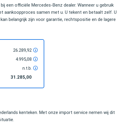
bij een officiële Mercedes-Benz dealer. Wanneer u gebruik
et aankoopproces samen met u. U tekent en betaalt zelf. U
kan belangrijk zijn voor garantie, rechtspositie en de lagere
26.289,92
4.995,08
n.t.b.
31.285,00
nomische bedrag dat ik kon
U hebt mij uitstekend geholpen. Uw dege
euze voor het importeren
inspanning bewijst dat je deskundige hu
ij snel gemaakt. Ik zou dit
bijstand nodig hebt om met een auto o
anraden.
grens te komen.
derlands kenteken. Met onze import service nemen wij dit
ituatie.
Elco Brinkman