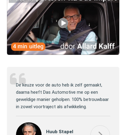
lijke
De keuze voor de auto heb ik zelf gemaakt,
Jullie mogen 
lp en
daarna heeft Das Automotive me op een
website ver
ver de
geweldige manier geholpen. 100% betrouwbaar
efficiënt de
in zowel voortraject als afwikkeling.
gekregen, h
Huub Stapel