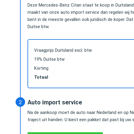
Deze Mercedes-Benz Citan staat te koop in Duitsland 
maakt van onze auto import service dan regelen wij h
bent in de meeste gevallen ook juridisch de koper. Dat 
Duitse btw.
Vraagprijs Duitsland excl. btw
19% Duitse btw
Korting
Totaal
Das hielp mij snel en uitstekend, tegen een hele
Vanwege het astro
e
goede prijs. Alles netjes geregeld, hassle free,
besparen was de k
geen omkijken naar. En heel betrouwbaar.
van mijn Audi Q7 vr
Auto import service
iedereen kunnen a
Na de aankoop moet de auto naar Nederland en op Ne
Herald Jongen
traject uit handen. U kiest een pakket dat past bij uw s
Advocaat / Shareholder @
Lex Douze
Greenberg Traurig, LLP