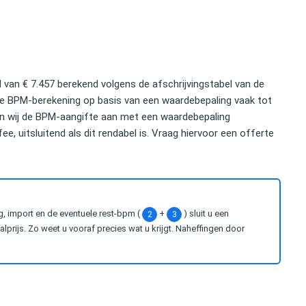
land Private Equity
Oud-politicus
van € 7.457 berekend volgens de afschrijvingstabel van de
ge BPM-berekening op basis van een waardebepaling vaak tot
len wij de BPM-aangifte aan met een waardebepaling
e, uitsluitend als dit rendabel is. Vraag hiervoor een offerte
g, import en de eventuele rest-bpm (
+
) sluit u een
2
3
prijs. Zo weet u vooraf precies wat u krijgt. Naheffingen door