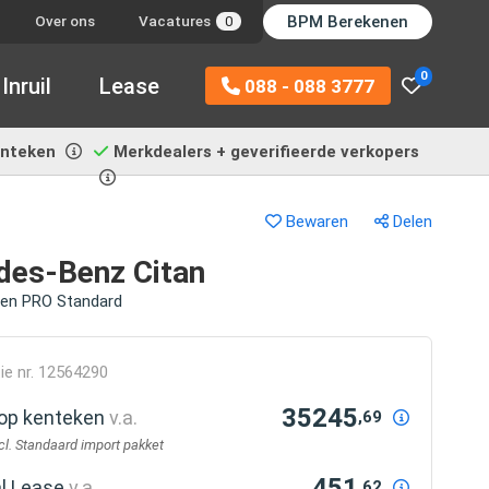
BPM Berekenen
Over ons
Vacatures
0
0
Inruil
Lease
088 - 088 3777
enteken
Merkdealers + geverifieerde verkopers
Bewaren
Delen
des-Benz Citan
ten PRO Standard
ie nr. 12564290
35245
r op kenteken
v.a.
,69
ncl. Standaard import pakket
451
al Lease
v.a.
,62