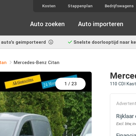
Kosten
Stappenplan
Bedrijfswagens
Auto zoeken
Auto importeren
auto's geimporteerd
Snelste doorlooptijd
naar k
tan
Mercedes-Benz Citan
Merce
1
/
23
110 CDI Kas
Advertent
Rijklaa
Excl. btw, i
Financi