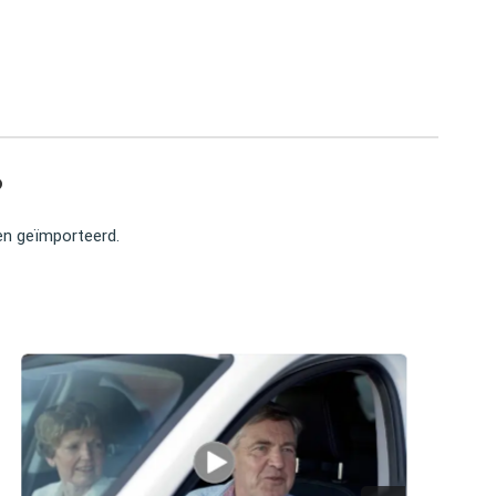
?
ben geïmporteerd.