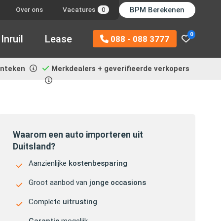
BPM Berekenen
Over ons
Vacatures
0
0
Inruil
Lease
088 - 088 3777
enteken
Merkdealers + geverifieerde verkopers
Waarom een auto importeren uit
Duitsland?
Aanzienlijke
kostenbesparing
Groot aanbod van
jonge occasions
Complete
uitrusting