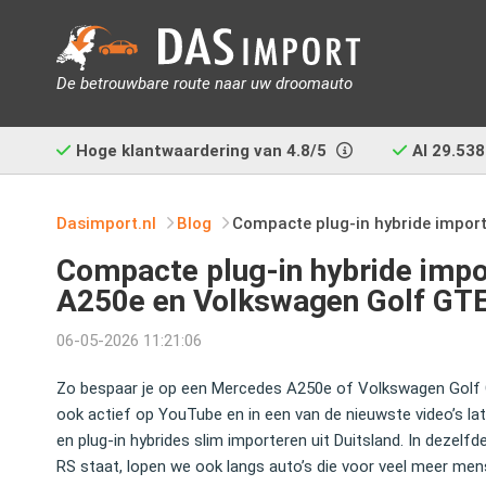
De betrouwbare route naar uw droomauto
Hoge klantwaardering van
4.8/5
Al
29.538
Dasimport.nl
Blog
Compacte plug‑in hybride impor
Compacte plug‑in hybride imp
A250e en Volkswagen Golf GT
06-05-2026 11:21:06
Zo bespaar je op een Mercedes A250e of Volkswagen Golf GT
ook actief op YouTube en in een van de nieuwste video’s la
en plug‑in hybrides slim importeren uit Duitsland. In dez
RS staat, lopen we ook langs auto’s die voor veel meer mens