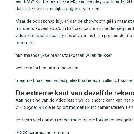
een BMW X5 45e, een dikke M5, een Bentley Continental GT 
daar laten we natuurlijk graag wat van zien.
Maar de boodschap is juist dat de showroom géén maatstaf
minstens zoveel auto’s in het compacte en middensegment a
video ziet, staan daar symbool voor: het zijn precies de mod
omdat ze:
hun maandelijkse brandstofkosten willen drukken
wél comfort en uitrusting willen
maar niet naar een volledig elektrische auto willen of kunn
De extreme kant van dezelfde reke
Aan het eind van de video laten we de andere kant van het
718 Spyder RS die je op dit moment kunt samenstellen. Een 
extreem veel carbon (onder meer op motorkap en spiegelk
PCCB‑keramische remmen