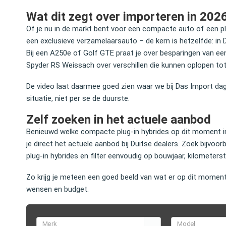
Wat dit zegt over importeren in 202
Of je nu in de markt bent voor een compacte auto of een p
een exclusieve verzamelaarsauto – de kern is hetzelfde: in 
Bij een A250e of Golf GTE praat je over besparingen van een
Spyder RS Weissach over verschillen die kunnen oplopen tot 
De video laat daarmee goed zien waar we bij Das Import dage
situatie, niet per se de duurste.
Zelf zoeken in het actuele aanbod
Benieuwd welke compacte plug-in hybrides op dit moment i
je direct het actuele aanbod bij Duitse dealers. Zoek bijvo
plug-in hybrides en filter eenvoudig op bouwjaar, kilometersta
Zo krijg je meteen een goed beeld van wat er op dit moment
wensen en budget.
Merk
Model