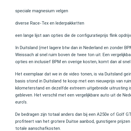
speciale magnesium velgen
diverse Race‑Tex en lederpakketten
een lange lijst aan opties die de configuratieprijs flink opdrij
In Duitsland (met lagere btw dan in Nederland en zonder BPM
Weissach al snel ruim boven de twee ton uit. Een vergelijkb
opties en inclusief BPM en overige kosten, komt dan al snel r
Het exemplaar dat we in de video tonen, is via Duitsland geï
basis stond in Duitsland te koop met een nieuwprijs van rui
kilometerstand en dezelfde extreem uitgebreide uitrusting is
gebleven. Het verschil met een vergelijkbare auto uit de N
euro’s.
De bedragen zijn totaal anders dan bij een A250e of Golf GT
profiteert van het grotere Duitse aanbod, gunstigere prijz
totale aanschafkosten.