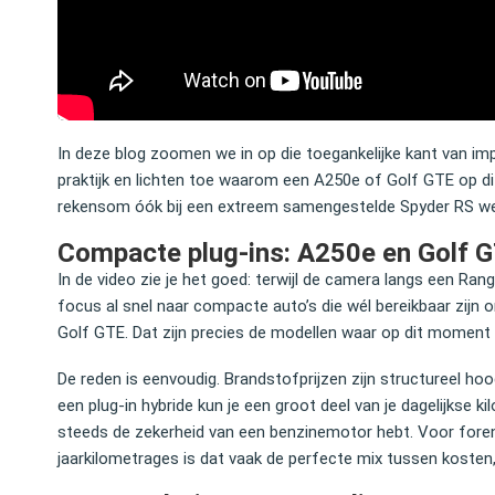
In deze blog zoomen we in op die toegankelijke kant van im
praktijk en lichten toe waarom een A250e of Golf GTE op d
rekensom óók bij een extreem samengestelde Spyder RS we
de auto heb ik zelf gemaakt, daarna
Jullie mogen mij als tevreden cl
omotive me op een geweldige
vermelden. Zonder gedoe snel e
Compacte plug‑ins: A250e en Golf 
en. 100% betrouwbaar in zowel
gewenste mooie Audi A6 sportl
In de video zie je het goed: terwijl de camera langs een Ran
 afwikkeling.
helemaal goed.
focus al snel naar compacte auto’s die wél bereikbaar zij
Golf GTE. Dat zijn precies de modellen waar op dit moment v
Paul Cronheim
De reden is eenvoudig. Brandstofprijzen zijn structureel hoo
Huub Stapel
Partner bij De 
een plug‑in hybride kun je een groot deel van je dagelijkse ki
Acteur
Blackstone Wes
steeds de zekerheid van een benzinemotor hebt. Voor forenz
jaarkilometrages is dat vaak de perfecte mix tussen kosten