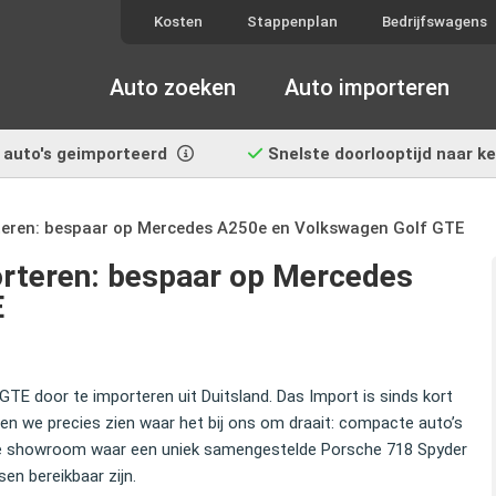
Kosten
Stappenplan
Bedrijfswagens
Auto zoeken
Auto importeren
auto's geimporteerd
Snelste doorlooptijd
naar k
teren: bespaar op Mercedes A250e en Volkswagen Golf GTE
orteren: bespaar op Mercedes
E
E door te importeren uit Duitsland. Das Import is sinds kort
ten we precies zien waar het bij ons om draait: compacte auto’s
elfde showroom waar een uniek samengestelde Porsche 718 Spyder
en bereikbaar zijn.