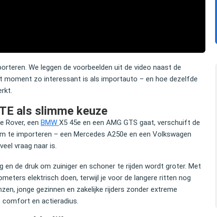
porteren. We leggen de voorbeelden uit de video naast de
it moment zo interessant is als importauto – en hoe dezelfde
rkt.
iënt op jullie website
Ik was op zoek naar een gebruikte auto die last
n efficiënt de
te vinden was in Nederland, vanwege de uitvoeri
GTE als slimme keuze
ine gekregen,
Met hulp van Das hadden we snel mijn gezocht
ge Rover, een
BMW
X5 45e en een AMG GTS gaat, verschuift de
auto gevonden.
n om te importeren – een Mercedes A250e en een Volkswagen
eel vraag naar is.
g en de druk om zuiniger en schoner te rijden wordt groter. Met
Gaston Starreveld
Brauw
lometers elektrisch doen, terwijl je voor de langere ritten nog
TV presentator
tbroek
en, jonge gezinnen en zakelijke rijders zonder extreme
, comfort en actieradius.