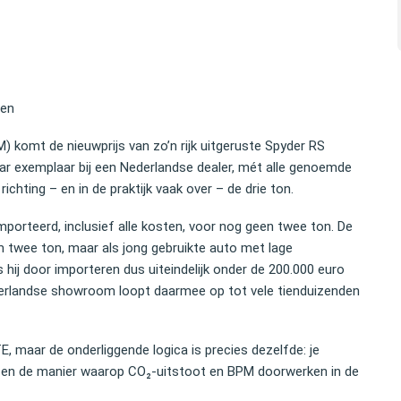
ven
) komt de nieuwprijs van zo’n rijk uitgeruste Spyder RS
aar exemplaar bij een Nederlandse dealer, mét alle genoemde
ichting – en in de praktijk vaak over – de drie ton.
mporteerd, inclusief alle kosten, voor nog geen twee ton. De
m twee ton, maar als jong gebruikte auto met lage
 hij door importeren dus uiteindelijk onder de 200.000 euro
ederlandse showroom loopt daarmee op tot vele tienduizenden
E, maar de onderliggende logica is precies dezelfde: je
en en de manier waarop CO₂‑uitstoot en BPM doorwerken in de