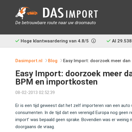
De betrouwbare route naar uw droomauto
Hoge klantwaardering van
4.8/5
Al
29.538
Dasimport.nl
Blog
Easy Import: doorzoek meer dan 
Easy Import: doorzoek meer dan
BPM en importkosten
08-02-2013 02:52:39
Er is een tijd geweest dat het zelf importeren van een auto
consumenten. In de tijd dat een verenigd Europa nog geen rea
import’ was bepaald geen sprake. Bovendien was er weinig 
doorgaans de vraag.