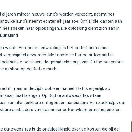
nd al jaren minder nieuwe auto’s worden verkocht, neemt het
r zulke auto’s neemt echter elk jaar toe. Om al die klanten aan
n het zoeken naar oplossingen. Die oplossing dient zich aan in
Duitsland.
ijn van de Europese eenwording, is het uit het buitenland
id verschijnsel geworden. Met name de Duitse automarkt is
l belangrijke oorzaken: de gemiddelde prijs van Duitse occasions
uime aanbod op de Duitse markt.
acht, maar anderzijds ook een nadeel. Het is eigenlijk zó
in kaart laat brengen. Op Duitse autowebsites staan
aar, van alle denkbare categorieën aanbieders. Een zoekhulp zou
ouwbare aanbieders van de minder betrouwbare branchegenoten
 autowebsites is de onduidelijkheid over de kosten die bij de