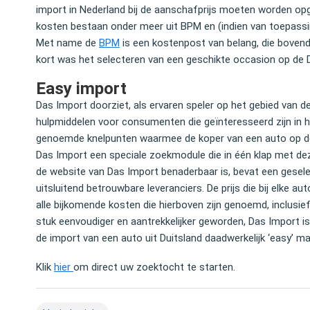
import in Nederland bij de aanschafprijs moeten worden opg
kosten bestaan onder meer uit BPM en (indien van toepass
Met name de
BPM
is een kostenpost van belang, die bovend
kort was het selecteren van een geschikte occasion op de D
Easy import
Das Import doorziet, als ervaren speler op het gebied van de
hulpmiddelen voor consumenten die geïnteresseerd zijn in 
nel en uitstekend, tegen een hele
Vanwege het astronomische be
genoemde knelpunten waarmee de koper van een auto op de
les netjes geregeld, hassle free, geen
besparen was de keuze voor he
Das Import een speciale zoekmodule die in één klap met de
 En heel betrouwbaar.
mijn Audi Q7 vrij snel gemaakt. 
de website van Das Import benaderbaar is, bevat een gesel
kunnen aanraden.
uitsluitend betrouwbare leveranciers. De prijs die bij elke 
alle bijkomende kosten die hierboven zijn genoemd, inclusi
gen
stuk eenvoudiger en aantrekkelijker geworden, Das Import is
Shareholder @ Greenberg
Lex Douze
de import van een auto uit Duitsland daadwerkelijk ‘easy’ ma
Partner bij Waterland Private
Klik
hier
om direct uw zoektocht te starten.