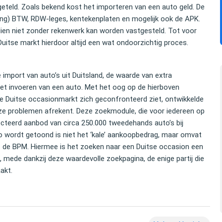
eteld. Zoals bekend kost het importeren van een auto geld. De
ing) BTW, RDW-leges, kentekenplaten en mogelijk ook de APK.
ien niet zonder rekenwerk kan worden vastgesteld. Tot voor
uitse markt hierdoor altijd een wat ondoorzichtig proces.
 import van auto’s uit Duitsland, de waarde van extra
het invoeren van een auto. Met het oog op de hierboven
drag dat ik kon
U hebt mij uitstekend geholpen. Uw degelijke
 Duitse occasionmarkt zich geconfronteerd ziet, ontwikkelde
t importeren van
inspanning bewijst dat je deskundige hulp en
ze problemen afrekent. Deze zoekmodule, die voor iedereen op
Ik zou dit iedereen
bijstand nodig hebt om met een auto over de g
ecteerd aanbod van circa 250.000 tweedehands auto’s bij
te komen.
auto wordt getoond is niet het ‘kale’ aankoopbedrag, maar omvat
ef de BPM. Hiermee is het zoeken naar een Duitse occasion een
, mede dankzij deze waardevolle zoekpagina, de enige partij die
akt.
Elco Brinkman
 Equity
Oud-politicus