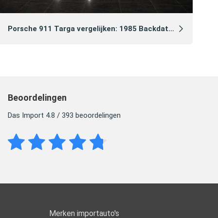
Ga
Porsche 911 Targa vergelijken: 1985 Backdate vs 2021 Heritage Edition
Beoordelingen
Das Import 4.8 / 393 beoordelingen
Merken importauto's