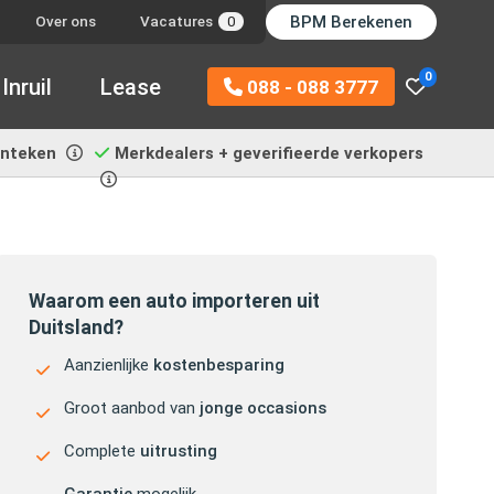
BPM Berekenen
Over ons
Vacatures
0
0
Inruil
Lease
088 - 088 3777
enteken
Merkdealers + geverifieerde verkopers
Waarom een auto importeren uit
Duitsland?
Aanzienlijke
kostenbesparing
Groot aanbod van
jonge occasions
Complete
uitrusting