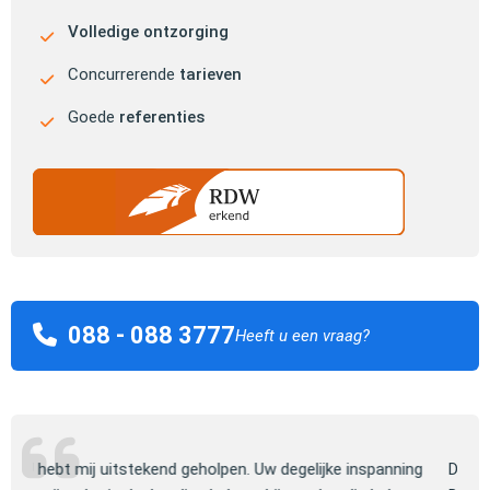
Volledige ontzorging
Concurrerende
tarieven
Goede
referenties
088 - 088 3777
Heeft u een vraag?
ng
De keuze voor de auto heb ik zelf gemaakt, daarna heeft
Jull