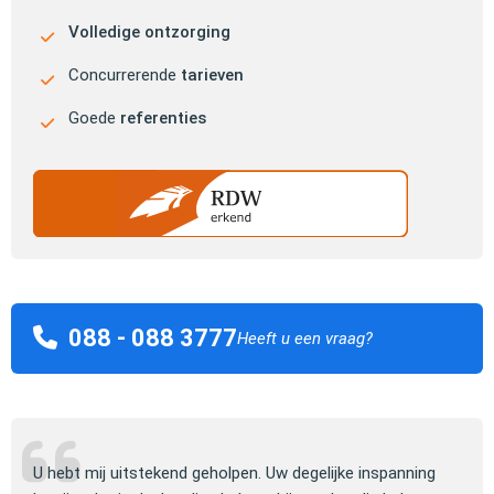
Volledige ontzorging
Concurrerende
tarieven
Goede
referenties
088 - 088 3777
Heeft u een vraag?
ng
De keuze voor de auto heb ik zelf gemaakt, daarna heeft
Jull