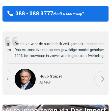
088 - 088 3777
Heeft u een vraag?
ng
De keuze voor de auto heb ik zelf gemaakt, daarna heeft
Jull
 om
Das Automotive me op een geweldige manier geholpen.
verm
100% betrouwbaar in zowel voortraject als afwikkeling.
mooi
P
Huub Stapel
Pa
Acteur