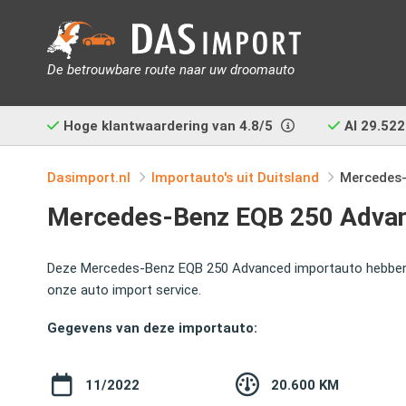
De betrouwbare route naar uw droomauto
Hoge klantwaardering van
4.8/5
Al
29.522
Dasimport.nl
Importauto's uit Duitsland
Mercedes
Mercedes-Benz EQB 250 Advanc
Deze Mercedes-Benz EQB 250 Advanced importauto hebben wi
onze auto import service.
Gegevens van deze importauto:
11/2022
20.600 KM