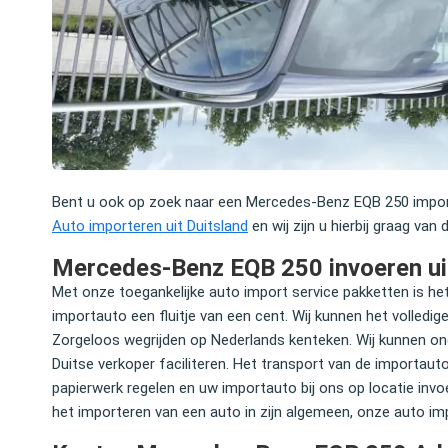
nel en uitstekend, tegen een hele
Vanwege het astronomische be
Bent u ook op zoek naar een Mercedes-Benz EQB 250 importa
les netjes geregeld, hassle free, geen
besparen was de keuze voor he
Auto importeren uit Duitsland
en wij zijn u hierbij graag van 
 En heel betrouwbaar.
mijn Audi Q7 vrij snel gemaakt. 
kunnen aanraden.
Mercedes-Benz EQB 250 invoeren ui
Met onze toegankelijke auto import service pakketten is h
gen
importauto een fluitje van een cent. Wij kunnen het volledi
Shareholder @ Greenberg
Lex Douze
Zorgeloos wegrijden op Nederlands kenteken. Wij kunnen on
Partner bij Waterland Private
Duitse verkoper faciliteren. Het transport van de importaut
papierwerk regelen en uw importauto bij ons op locatie invo
het importeren van een auto in zijn algemeen, onze auto imp