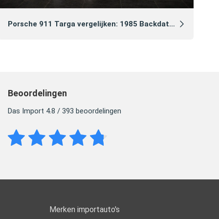
Ga
Porsche 911 Targa vergelijken: 1985 Backdate vs 2021 Heritage Edition
Beoordelingen
Das Import 4.8 / 393 beoordelingen
Merken importauto's