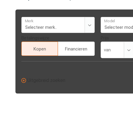
Merk
Model
Betalingswijze
Prijs
Kopen
Financieren
Uitgebreid zoeken