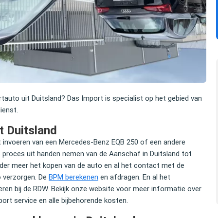
drag dat ik kon
U hebt mij uitstekend geholpen. Uw degelijke
uto uit Duitsland? Das Import is specialist op het gebied van
t importeren van
inspanning bewijst dat je deskundige hulp en
dienst.
Ik zou dit iedereen
bijstand nodig hebt om met een auto over de g
te komen.
t Duitsland
et invoeren van een Mercedes-Benz EQB 250 of een andere
ge proces uit handen nemen van de Aanschaf in Duitsland tot
Elco Brinkman
der meer het kopen van de auto en al het contact met de
 Equity
Oud-politicus
o verzorgen. De
BPM berekenen
en afdragen. En al het
eren bij de RDW. Bekijk onze website voor meer informatie over
ort service en alle bijbehorende kosten.