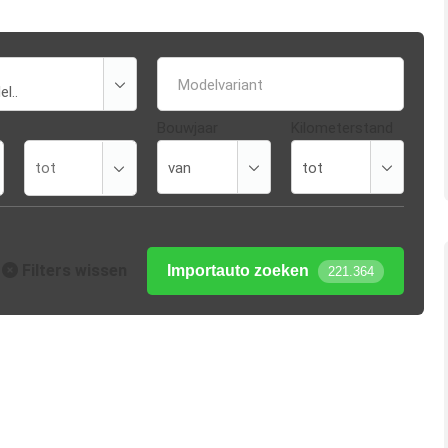
Modelvariant
Bouwjaar
Kilometerstand
Filters wissen
Importauto zoeken
221.364