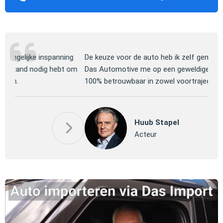
ng
De keuze voor de auto heb ik zelf gemaakt, daarna heeft
Jull
 om
Das Automotive me op een geweldige manier geholpen.
verm
100% betrouwbaar in zowel voortraject als afwikkeling.
mooi
P
Huub Stapel
Pa
Acteur