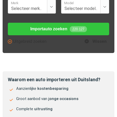
Merk
Model
Importauto zoeken
220.127
Uitgebreid zoeken
Wissen
Waarom een auto importeren uit Duitsland?
Aanzienlijke
kostenbesparing
Groot aanbod van
jonge occasions
Complete
uitrusting