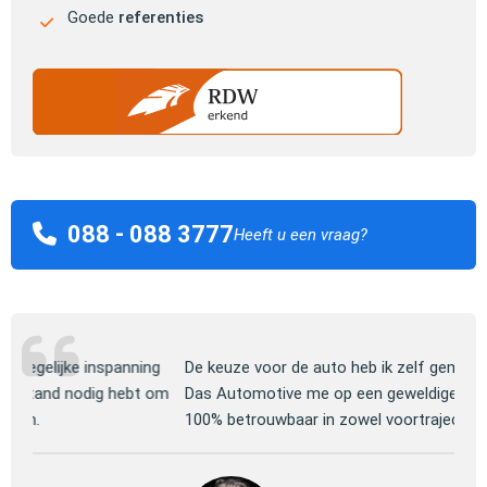
Goede
referenties
088 - 088 3777
Heeft u een vraag?
ng
De keuze voor de auto heb ik zelf gemaakt, daarna heeft
Jull
 om
Das Automotive me op een geweldige manier geholpen.
verm
100% betrouwbaar in zowel voortraject als afwikkeling.
mooi