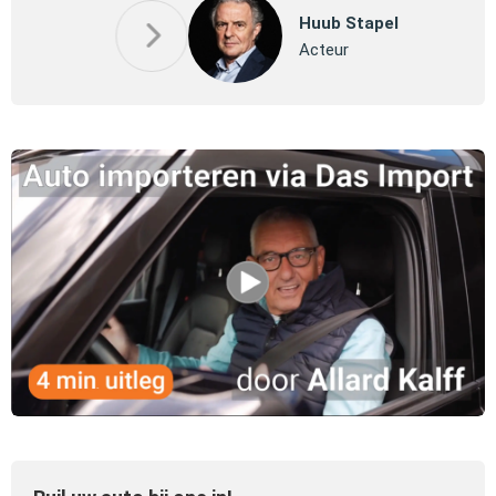
P
Huub Stapel
Pa
Acteur