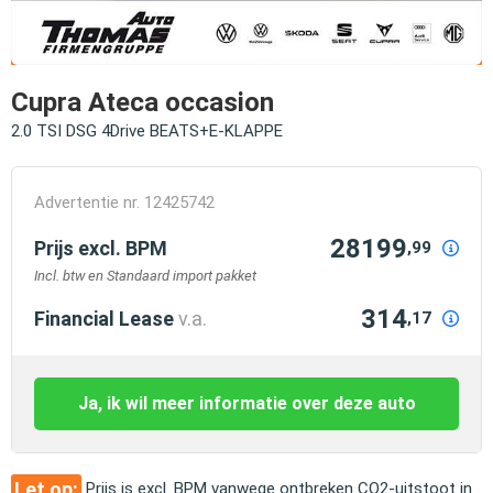
Cupra Ateca occasion
2.0 TSI DSG 4Drive BEATS+E-KLAPPE
Advertentie nr. 12425742
28199
Prijs excl. BPM
,99
Incl. btw en Standaard import pakket
314
Financial Lease
v.a.
,17
Ja, ik wil meer informatie over deze auto
Let op:
Prijs is excl. BPM vanwege ontbreken CO2-uitstoot in