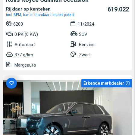
619.022
Rijklaar op kenteken
incl. BPM, btw en standaard import pakket
6200
11/2024
0 PK (0 KW)
SUV
Automaat
Benzine
377 g/km
Zwart
Margeauto
Erkende merkdealer