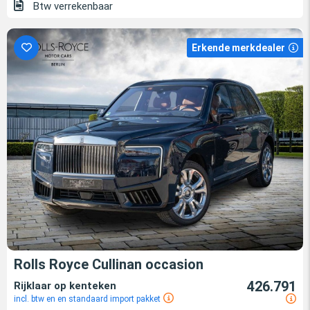
Btw verrekenbaar
Erkende merkdealer
Rolls Royce Cullinan occasion
426.791
Rijklaar op kenteken
incl. btw en en standaard import pakket