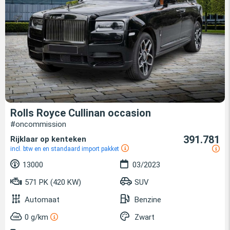
Rolls Royce Cullinan occasion
#oncommission
391.781
Rijklaar op kenteken
incl. btw en en standaard import pakket
13000
03/2023
571 PK (420 KW)
SUV
Automaat
Benzine
0 g/km
Zwart