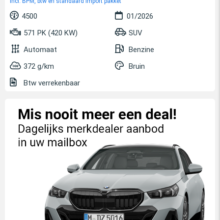
incl. BPM, btw en standaard import pakket
4500
01/2026
571 PK (420 KW)
SUV
Automaat
Benzine
372 g/km
Bruin
Btw verrekenbaar