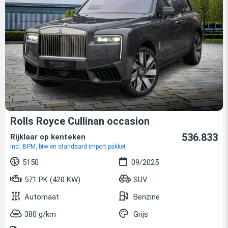
Rolls Royce Cullinan occasion
536.833
Rijklaar op kenteken
incl. BPM, btw en standaard import pakket
5150
09/2025
571 PK (420 KW)
SUV
Automaat
Benzine
380 g/km
Grijs