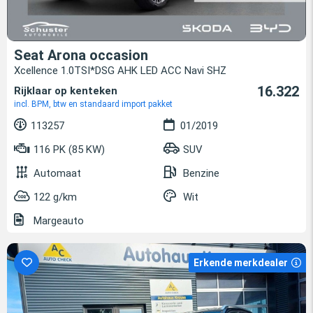
Seat Arona occasion
Xcellence 1.0TSI*DSG AHK LED ACC Navi SHZ
16.322
Rijklaar op kenteken
incl. BPM, btw en standaard import pakket
113257
01/2019
116 PK (85 KW)
SUV
Automaat
Benzine
122 g/km
Wit
Margeauto
Erkende merkdealer