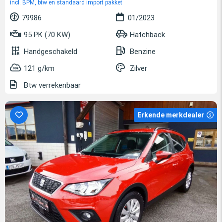
incl. BPM, btw en standaard import pakket
79986
01/2023
95 PK (70 KW)
Hatchback
Handgeschakeld
Benzine
121 g/km
Zilver
Btw verrekenbaar
Erkende merkdealer