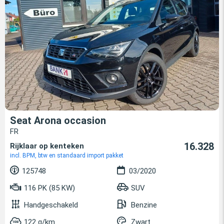
Seat Arona occasion
FR
16.328
Rijklaar op kenteken
incl. BPM, btw en standaard import pakket
125748
03/2020
116 PK (85 KW)
SUV
Handgeschakeld
Benzine
122 g/km
Zwart