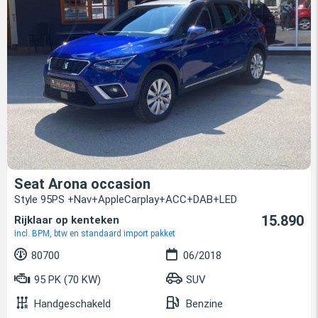
Seat Arona occasion
Style 95PS +Nav+AppleCarplay+ACC+DAB+LED
15.890
Rijklaar op kenteken
incl. BPM, btw en standaard import pakket
80700
06/2018
95 PK (70 KW)
SUV
Handgeschakeld
Benzine