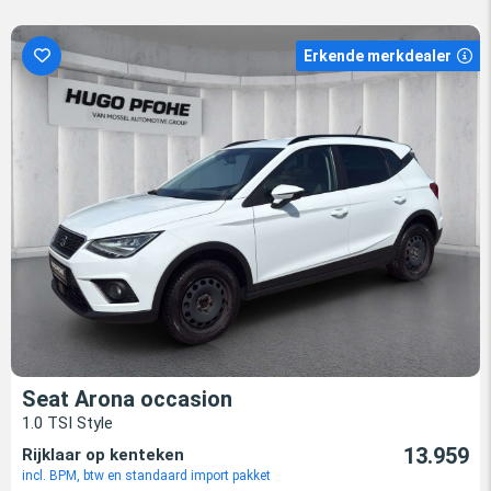
Erkende merkdealer
Seat Arona occasion
1.0 TSI Style
13.959
Rijklaar op kenteken
incl. BPM, btw en standaard import pakket