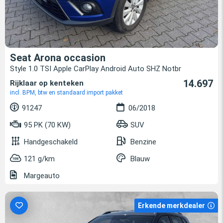
Seat Arona occasion
Style 1.0 TSI Apple CarPlay Android Auto SHZ Notbr
14.697
Rijklaar op kenteken
incl. BPM, btw en standaard import pakket
91247
06/2018
95 PK (70 KW)
SUV
Handgeschakeld
Benzine
121 g/km
Blauw
Margeauto
Erkende merkdealer