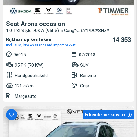
Seat Arona occasion
1.0 TSI Style 70KW (95PS) 5 Gang*GRA*PDC*SHZ*
14.353
Rijklaar op kenteken
incl. BPM, btw en standaard import pakket
96015
07/2018
95 PK (70 KW)
SUV
Handgeschakeld
Benzine
121 g/km
Grijs
Margeauto
Erkende merkdealer