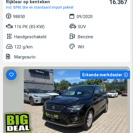
16.367
Rijklaar op kenteken
incl. BPM, btw en standaard import pakket
98850
09/2020
116 PK (85 KW)
SUV
Handgeschakeld
Benzine
122 g/km
Wit
Margeauto
Erkende merkdealer