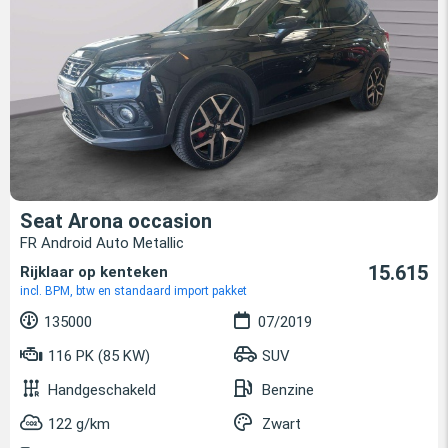
Seat Arona occasion
FR Android Auto Metallic
15.615
Rijklaar op kenteken
incl. BPM, btw en standaard import pakket
135000
07/2019
116 PK (85 KW)
SUV
Handgeschakeld
Benzine
122 g/km
Zwart