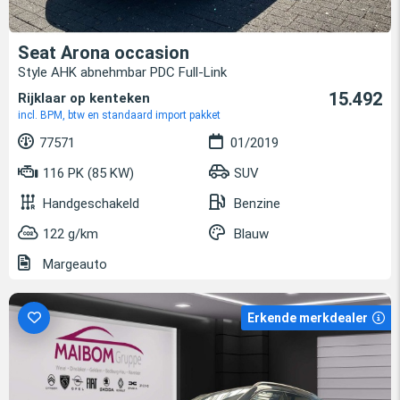
Seat Arona occasion
Style AHK abnehmbar PDC Full-Link
15.492
Rijklaar op kenteken
incl. BPM, btw en standaard import pakket
77571
01/2019
116 PK (85 KW)
SUV
Handgeschakeld
Benzine
122 g/km
Blauw
Margeauto
Erkende merkdealer