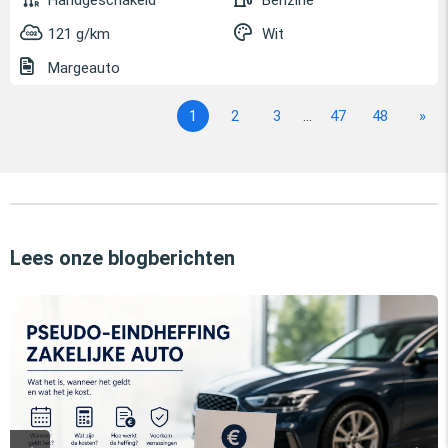
Handgeschakeld
Benzine
121 g/km
Wit
Margeauto
1
2
3
...
47
48
»
Lees onze blogberichten