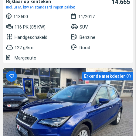
14.665
Rijklaar op kenteken
incl. BPM, btw en standaard import pakket
113500
11/2017
116 PK (85 KW)
SUV
Handgeschakeld
Benzine
122 g/km
Rood
Margeauto
Erkende merkdealer