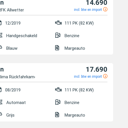
14.690
on
FK Allwetter
incl. btw en import
12/2019
111 PK (82 KW)
Handgeschakeld
Benzine
Blauw
Margeauto
17.690
on
lima Rückfahrkamera
incl. btw en import
08/2019
111 PK (82 KW)
Automaat
Benzine
Grijs
Margeauto