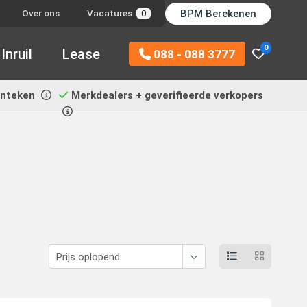
BPM Berekenen
Over ons
Vacatures
0
0
Inruil
Lease
088 - 088 3777
enteken
Merkdealers + geverifieerde verkopers