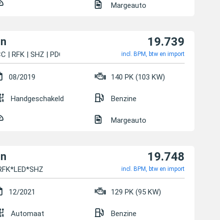
Margeauto
19.739
on
C | RFK | SHZ | PDC
incl. BPM, btw en import
08/2019
140 PK (103 KW)
Handgeschakeld
Benzine
Margeauto
19.748
on
RFK*LED*SHZ
incl. BPM, btw en import
12/2021
129 PK (95 KW)
Automaat
Benzine