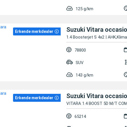
125 g/km
Suzuki Vitara occasi
Erkende merkdealer
1.4 Boosterjet S 4x2 | AHK,Klim
78800
SUV
143 g/km
Suzuki Vitara occasi
Erkende merkdealer
VITARA 1.4 BOOST 5D M/T CO
65214