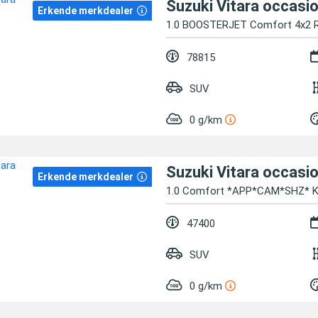
Suzuki Vitara occasi
Erkende merkdealer
1.0 BOOSTERJET Comfort 4x2 R
78815
SUV
0 g/km
Suzuki Vitara occasi
Erkende merkdealer
1.0 Comfort *APP*CAM*SHZ* K
47400
SUV
0 g/km