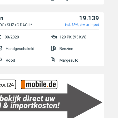
19.139
on
PDC+SHZ+G.DACH*
incl. BPM, btw en import
08/2020
129 PK (95 KW)
Handgeschakeld
Benzine
Rood
Margeauto