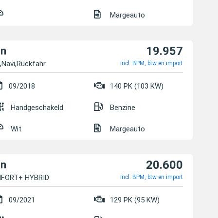
Margeauto
19.957
on
a,Navi,Rückfahr
incl. BPM, btw en import
09/2018
140 PK (103 KW)
Handgeschakeld
Benzine
Wit
Margeauto
20.600
on
MFORT+ HYBRID
incl. BPM, btw en import
09/2021
129 PK (95 KW)