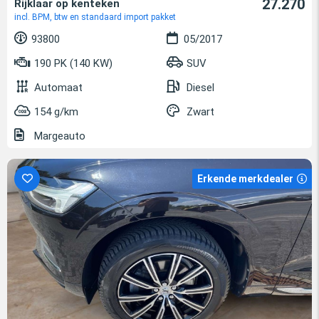
27.270
Rijklaar op kenteken
incl. BPM, btw en standaard import pakket
93800
05/2017
190 PK (140 KW)
SUV
Automaat
Diesel
154 g/km
Zwart
Margeauto
Erkende merkdealer