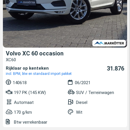
Volvo XC 60 occasion
XC60
31.876
Rijklaar op kenteken
incl. BPM, btw en standaard import pakket
140618
06/2021
197 PK (145 KW)
SUV / Terreinwagen
Automaat
Diesel
170 g/km
Wit
Btw verrekenbaar