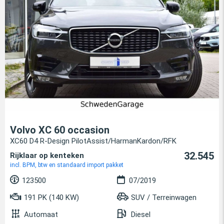
Volvo XC 60 occasion
XC60 D4 R-Design PilotAssist/HarmanKardon/RFK
32.545
Rijklaar op kenteken
incl. BPM, btw en standaard import pakket
123500
07/2019
191 PK (140 KW)
SUV / Terreinwagen
Automaat
Diesel