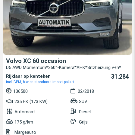
Volvo XC 60 occasion
D5 AWD Momentum*360°-Kamera*AHK*Sitzheizung v+h*
31.284
Rijklaar op kenteken
incl. BPM, btw en standaard import pakket
136500
02/2018
235 PK (173 KW)
SUV
Automaat
Diesel
175 g/km
Grijs
Margeauto