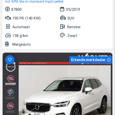
incl. BPM, btw en standaard import pakket
87800
05/2019
190 PK (140 KW)
SUV
Automaat
Benzine
158 g/km
Zwart
Margeauto
Erkende merkdealer