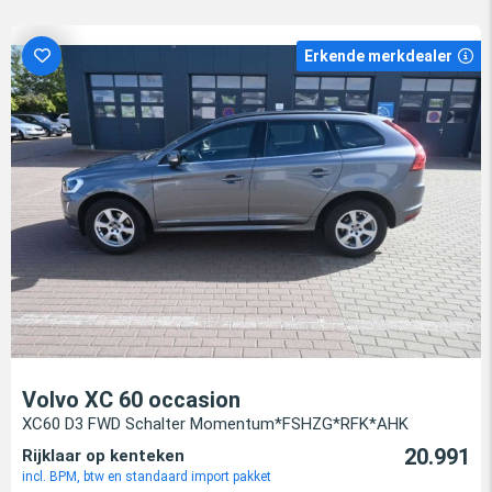
Erkende merkdealer
Volvo XC 60 occasion
XC60 D3 FWD Schalter Momentum*FSHZG*RFK*AHK
20.991
Rijklaar op kenteken
incl. BPM, btw en standaard import pakket