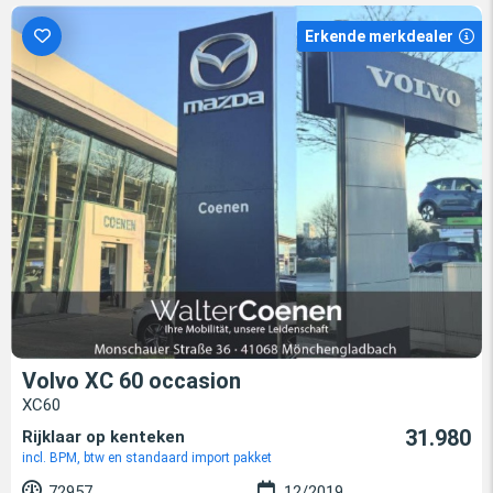
Erkende merkdealer
Volvo XC 60 occasion
XC60
31.980
Rijklaar op kenteken
incl. BPM, btw en standaard import pakket
72957
12/2019