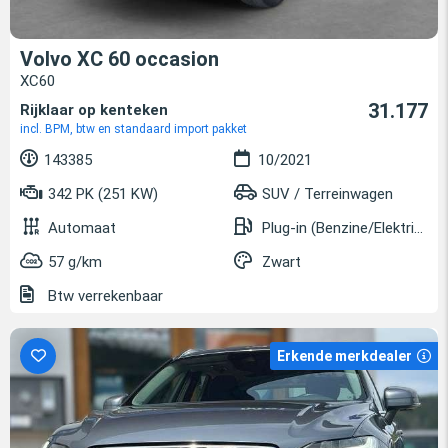
Volvo XC 60 occasion
XC60
31.177
Rijklaar op kenteken
incl. BPM, btw en standaard import pakket
143385
10/2021
342 PK (251 KW)
SUV / Terreinwagen
Automaat
Plug-in (Benzine/Elektrisch)
57 g/km
Zwart
Btw verrekenbaar
Erkende merkdealer