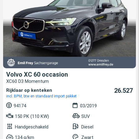
Volvo XC 60 occasion
XC60 D3 Momentum
26.527
Rijklaar op kenteken
incl. BPM, btw en standaard import pakket
94174
03/2019
150 PK (110 KW)
SUV
Handgeschakeld
Diesel
134 g/km
Zwart