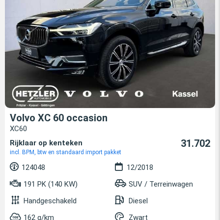
Volvo XC 60 occasion
XC60
31.702
Rijklaar op kenteken
incl. BPM, btw en standaard import pakket
124048
12/2018
191 PK (140 KW)
SUV / Terreinwagen
Handgeschakeld
Diesel
162 g/km
Zwart