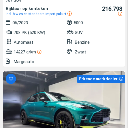
707 SUV
216.798
Rijklaar op kenteken
incl. btw en en standaard import pakket
06/2023
5000
708 PK (520 KW)
SUV
Automaat
Benzine
14227 g/km
Zwart
Margeauto
Erkende merkdealer