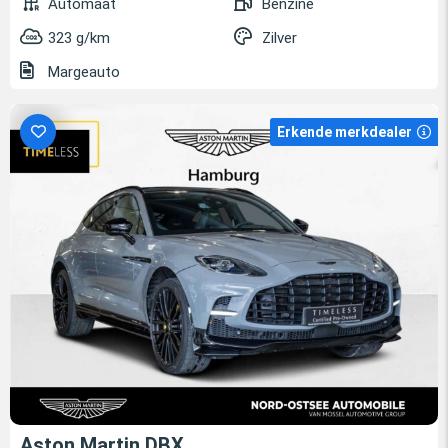
Automaat
Benzine
323 g/km
Zilver
Margeauto
Erkende merkdealer
Aston Martin DBX