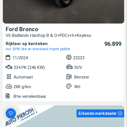
Ford Bronco
V6 Badlands Hardtop B & O+PDCv+h+Keyless
96.899
Rijklaar op kenteken
incl. BPM, btw en standaard import pakket
11/2024
23223
334 PK (246 KW)
SUV
Automaat
Benzine
288 g/km
Wit
Btw verrekenbaar
Erkende merkdealer