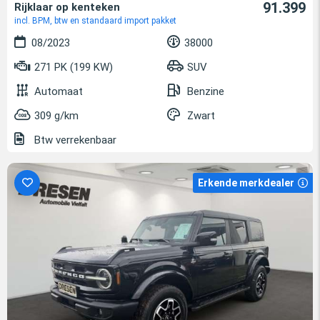
91.399
Rijklaar op kenteken
incl. BPM, btw en standaard import pakket
08/2023
38000
271 PK (199 KW)
SUV
Automaat
Benzine
309 g/km
Zwart
Btw verrekenbaar
Erkende merkdealer