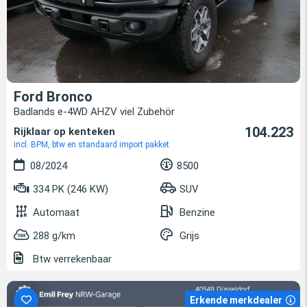
Ford Bronco
Badlands e-4WD AHZV viel Zubehör
104.223
Rijklaar op kenteken
incl. BPM, btw en standaard import pakket
08/2024
8500
334 PK (246 KW)
SUV
Automaat
Benzine
288 g/km
Grijs
Btw verrekenbaar
Erkende merkdealer