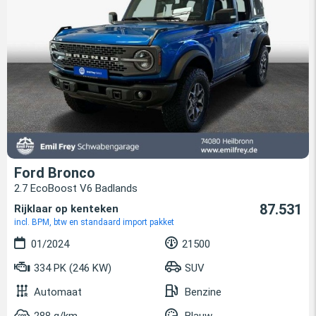
Ford Bronco
2.7 EcoBoost V6 Badlands
87.531
Rijklaar op kenteken
incl. BPM, btw en standaard import pakket
01/2024
21500
334 PK (246 KW)
SUV
Automaat
Benzine