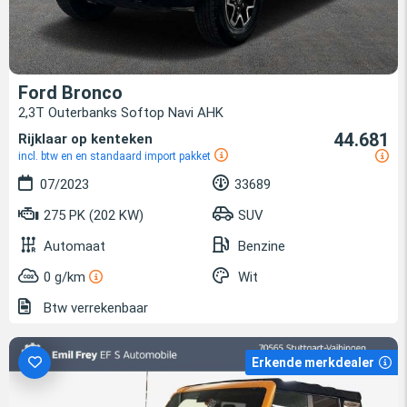
Ford Bronco
2,3T Outerbanks Softop Navi AHK
44.681
Rijklaar op kenteken
incl. btw en en standaard import pakket
07/2023
33689
275 PK (202 KW)
SUV
Automaat
Benzine
0 g/km
Wit
Btw verrekenbaar
Erkende merkdealer