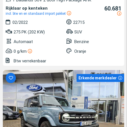
60.681
Rijklaar op kenteken
incl. btw en en standaard import pakket
02/2022
22715
275 PK (202 KW)
SUV
Automaat
Benzine
0 g/km
Oranje
Btw verrekenbaar
Erkende merkdealer