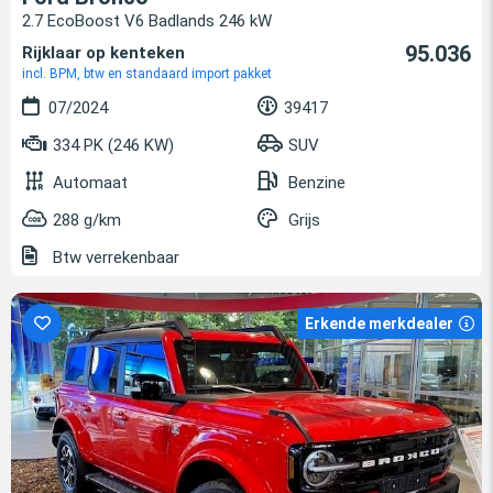
2.7 EcoBoost V6 Badlands 246 kW
95.036
Rijklaar op kenteken
incl. BPM, btw en standaard import pakket
07/2024
39417
334 PK (246 KW)
SUV
Automaat
Benzine
288 g/km
Grijs
Btw verrekenbaar
Erkende merkdealer