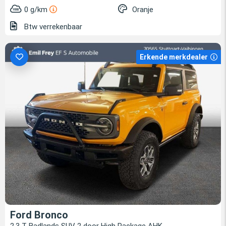
0 g/km
Oranje
Btw verrekenbaar
Erkende merkdealer
Ford Bronco
2,3 T Badlands SUV 2 door High Package AHK