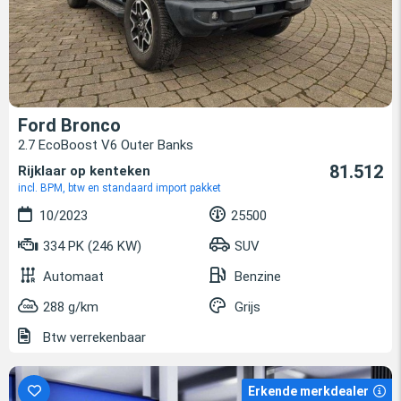
Ford Bronco
2.7 EcoBoost V6 Outer Banks
81.512
Rijklaar op kenteken
incl. BPM, btw en standaard import pakket
10/2023
25500
334 PK (246 KW)
SUV
Automaat
Benzine
288 g/km
Grijs
Btw verrekenbaar
Erkende merkdealer