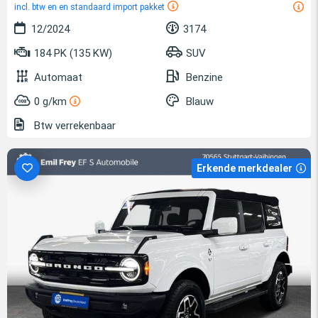
incl. btw en en standaard import pakket
12/2024
3174
184 PK (135 KW)
SUV
Automaat
Benzine
0 g/km
Blauw
Btw verrekenbaar
Erkende merkdealer