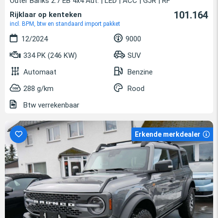
Outer Banks 2.7 EB 4x4 Aut. | LED | ACC | GJR | RF
101.164
Rijklaar op kenteken
incl. BPM, btw en standaard import pakket
12/2024
9000
334 PK (246 KW)
SUV
Automaat
Benzine
288 g/km
Rood
Btw verrekenbaar
Erkende merkdealer