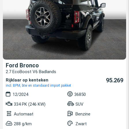
Ford Bronco
2.7 EcoBoost V6 Badlands
95.269
Rijklaar op kenteken
incl. BPM, btw en standaard import pakket
12/2024
36850
334 PK (246 KW)
SUV
Automaat
Benzine
288 g/km
Zwart