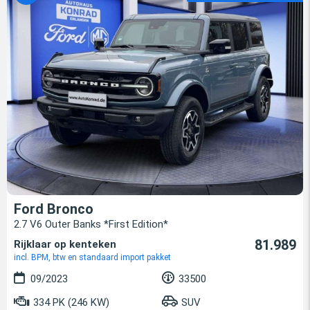
Ford Bronco
2.7 V6 Outer Banks *First Edition*
81.989
Rijklaar op kenteken
incl. BPM, btw en standaard import pakket
09/2023
33500
334 PK (246 KW)
SUV