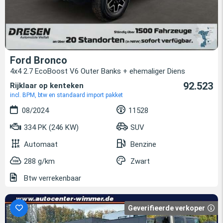
Ford Bronco
4x4 2.7 EcoBoost V6 Outer Banks + ehemaliger Diens
92.523
Rijklaar op kenteken
incl. BPM, btw en standaard import pakket
08/2024
11528
334 PK (246 KW)
SUV
Automaat
Benzine
288 g/km
Zwart
Btw verrekenbaar
Geverifieerde verkoper