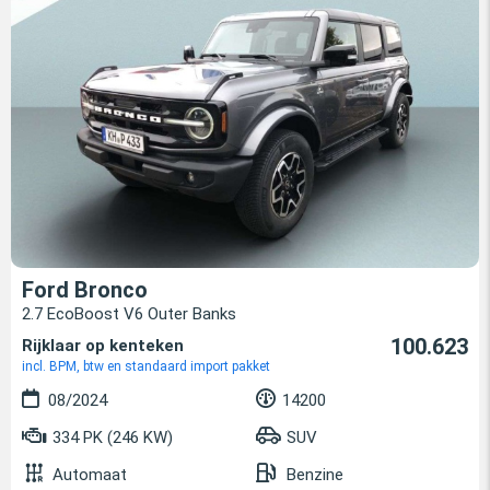
Ford Bronco
2.7 EcoBoost V6 Outer Banks
100.623
Rijklaar op kenteken
incl. BPM, btw en standaard import pakket
08/2024
14200
334 PK (246 KW)
SUV
Automaat
Benzine