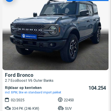
Ford Bronco
2.7 EcoBoost V6 Outer Banks
104.254
Rijklaar op kenteken
incl. BPM, btw en standaard import pakket
02/2025
22450
334 PK (246 KW)
SUV