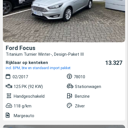
Ford Focus
Titanium Turnier Winter-, Design-Paket III
13.327
Rijklaar op kenteken
incl. BPM, btw en standaard import pakket
02/2017
78010
125 PK (92 KW)
Stationwagen
Handgeschakeld
Benzine
118 g/km
Zilver
Margeauto