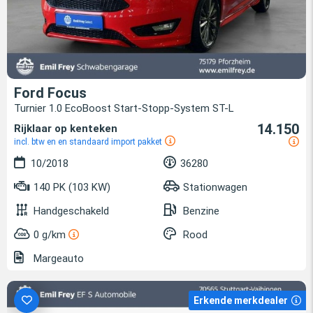
Ford Focus
Turnier 1.0 EcoBoost Start-Stopp-System ST-L
14.150
Rijklaar op kenteken
incl. btw en en standaard import pakket
10/2018
36280
140 PK (103 KW)
Stationwagen
Handgeschakeld
Benzine
0 g/km
Rood
Margeauto
Erkende merkdealer