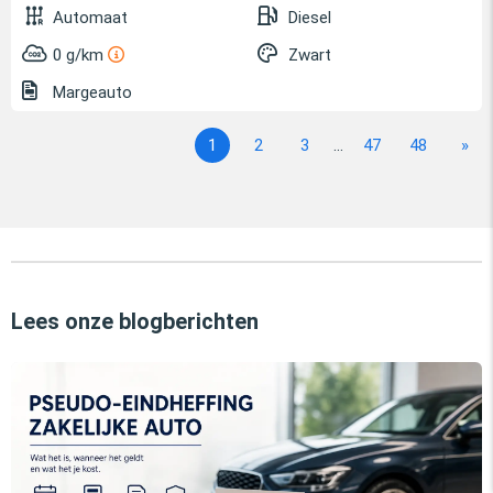
Automaat
Diesel
0 g/km
Zwart
Margeauto
1
2
3
...
47
48
»
Lees onze blogberichten