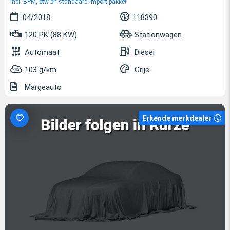
incl. BPM, btw en standaard import pakket
04/2018
118390
120 PK (88 KW)
Stationwagen
Automaat
Diesel
103 g/km
Grijs
Margeauto
Erkende merkdealer