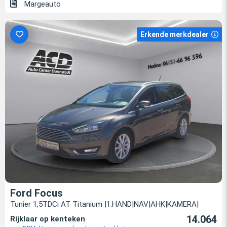
Margeauto
Erkende merkdealer
Ford Focus
Tunier 1,5TDCi AT Titanium |1.HAND|NAV|AHK|KAMERA|
14.064
Rijklaar op kenteken