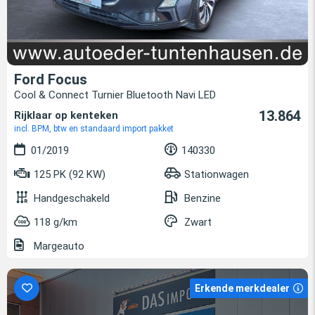
Ford Focus
Cool & Connect Turnier Bluetooth Navi LED
13.864
Rijklaar op kenteken
incl. BPM, btw en standaard import pakket
01/2019
140330
125 PK (92 KW)
Stationwagen
Handgeschakeld
Benzine
118 g/km
Zwart
Margeauto
Erkende merkdealer