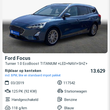
Ford Focus
Turnier 1.0 EcoBoost TITANIUM +LED+NAVI+SHZ+
13.629
Rijklaar op kenteken
incl. BPM, btw en standaard import pakket
03/2019
117542
125 PK (92 KW)
Stationwagen
Handgeschakeld
Benzine
118 g/km
Blauw