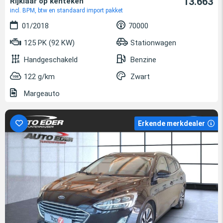
13.663
Rijklaar op kenteken
incl. BPM, btw en standaard import pakket
01/2018
70000
125 PK (92 KW)
Stationwagen
Handgeschakeld
Benzine
122 g/km
Zwart
Margeauto
Erkende merkdealer