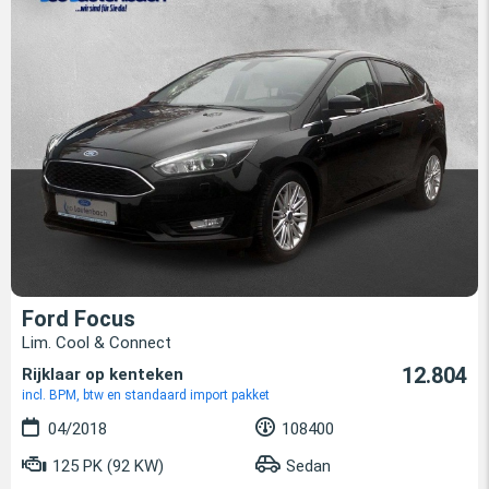
Ford Focus
Lim. Cool & Connect
12.804
Rijklaar op kenteken
incl. BPM, btw en standaard import pakket
04/2018
108400
125 PK (92 KW)
Sedan