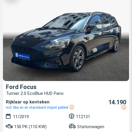
Ford Focus
Turnier 2.0 EcoBlue HUD Pano
14.190
Rijklaar op kenteken
incl. btw en en standaard import pakket
11/2019
112131
150 PK (110 KW)
Stationwagen