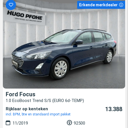
Erkende merkdealer
Ford Focus
1.0 EcoBoost Trend S/S (EURO 6d-TEMP)
13.388
Rijklaar op kenteken
incl. BPM, btw en standaard import pakket
11/2019
92500