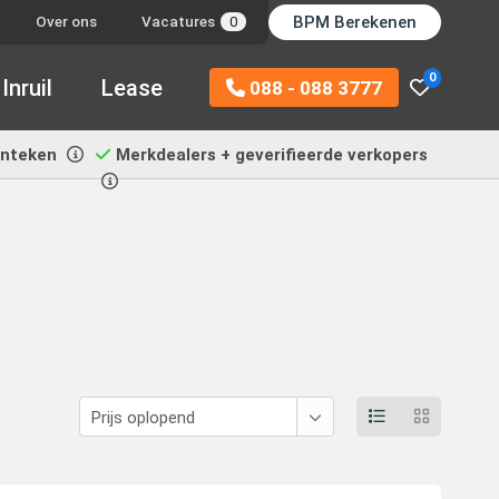
BPM Berekenen
Over ons
Vacatures
0
0
Inruil
Lease
088 - 088 3777
enteken
Merkdealers + geverifieerde verkopers