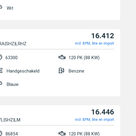
Wit
16.412
RA|SHZ|LRHZ
incl. BPM, btw en import
63300
120 PK (88 KW)
Handgeschakeld
Benzine
Blauw
16.446
EYL|SHZ|LM
incl. BPM, btw en import
86854
120 PK (88 KW)