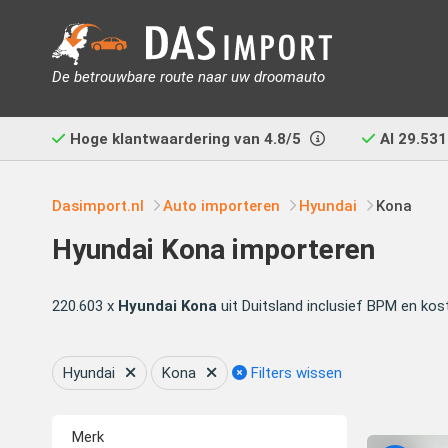
De betrouwbare route naar uw droomauto
Hoge klantwaardering van
4.8/5
Al
29.531
Dasimport.nl
Auto importeren
Hyundai
Kona
Hyundai Kona importeren
220.603 x
Hyundai Kona
uit Duitsland inclusief BPM en kos
Hyundai
Kona
Filters wissen
Merk