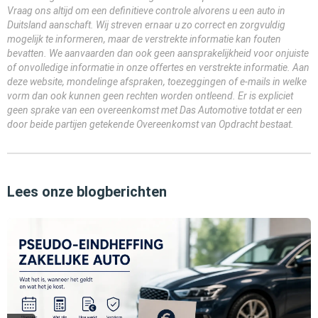
Vraag ons altijd om een definitieve controle alvorens u een auto in
Duitsland aanschaft. Wij streven ernaar u zo correct en zorgvuldig
mogelijk te informeren, maar de verstrekte informatie kan fouten
bevatten. We aanvaarden dan ook geen aansprakelijkheid voor onjuiste
of onvolledige informatie in onze offertes en verstrekte informatie. Aan
deze website, mondelinge afspraken, toezeggingen of e-mails in welke
vorm dan ook kunnen geen rechten worden ontleend. Er is expliciet
geen sprake van een overeenkomst met Das Automotive totdat er een
door beide partijen getekende Overeenkomst van Opdracht bestaat.
Lees onze blogberichten