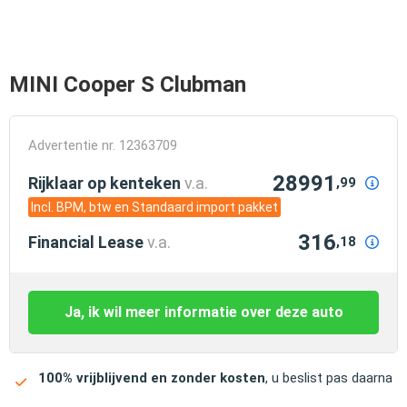
MINI Cooper S Clubman
Advertentie nr. 12363709
28991
Rijklaar op kenteken
v.a.
,99
Incl. BPM, btw en Standaard import pakket
316
Financial Lease
v.a.
,18
Ja, ik wil meer informatie over deze auto
100% vrijblijvend en zonder kosten
, u beslist pas daarna