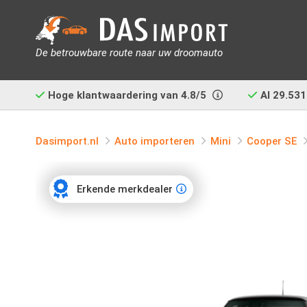
De betrouwbare route naar uw droomauto
Hoge klantwaardering van
4.8/5
Al
29.531
Dasimport.nl
Auto importeren
Mini
Cooper SE
Erkende merkdealer