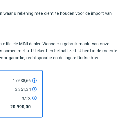
ken waar u rekening mee dient te houden voor de import van
n officiële MINI dealer. Wanneer u gebruik maakt van onze
s samen met u. U tekent en betaalt zelf. U bent in de meeste
 voor garantie, rechtspositie en de lagere Duitse btw.
17.638,66
3.351,34
n.t.b.
20.990,00
nomische bedrag dat ik kon
U hebt mij uitstekend geholpen. Uw dege
euze voor het importeren
inspanning bewijst dat je deskundige hu