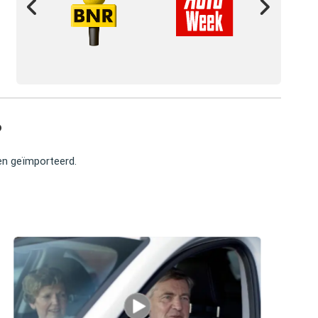
?
ben geïmporteerd.