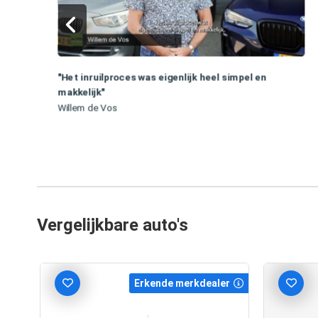
"Het inruilproces was eigenlijk heel simpel en
makkelijk"
Willem de Vos
Vergelijkbare auto's
r
Erkende merkdealer