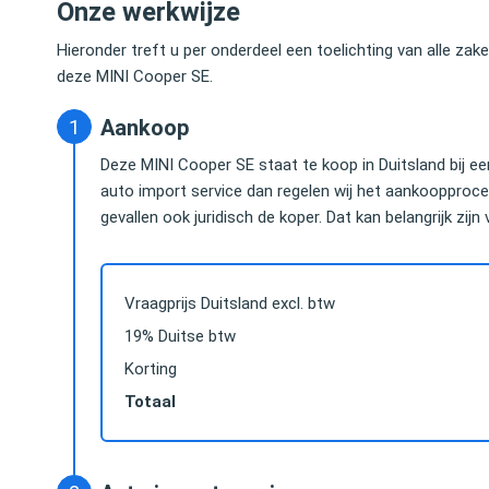
Onze werkwijze
Hieronder treft u per onderdeel een toelichting van alle za
deze MINI Cooper SE.
Aankoop
Deze MINI Cooper SE staat te koop in Duitsland bij ee
auto import service dan regelen wij het aankoopproce
gevallen ook juridisch de koper. Dat kan belangrijk zijn
Vraagprijs Duitsland excl. btw
19% Duitse btw
Korting
Totaal
Das hielp mij snel en uitstekend, tegen een hele
Vanwege het astro
e
goede prijs. Alles netjes geregeld, hassle free,
besparen was de k