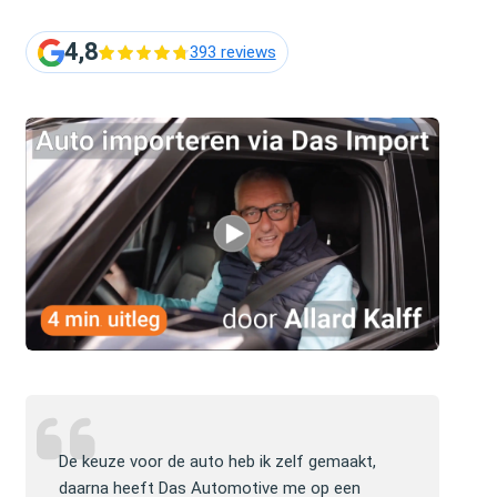
4,8
393 reviews
lijke
De keuze voor de auto heb ik zelf gemaakt,
Jullie mogen 
lp en
daarna heeft Das Automotive me op een
website ver