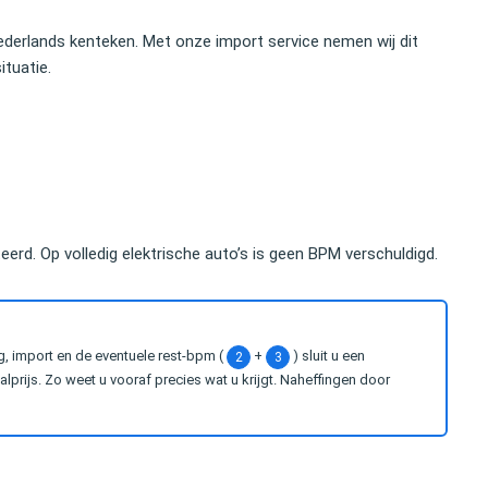
ij snel gemaakt. Ik zou dit
bijstand nodig hebt om met een auto o
derlands kenteken. Met onze import service nemen wij dit
anraden.
grens te komen.
ituatie.
Elco Brinkman
land Private Equity
Oud-politicus
eerd. Op volledig elektrische auto’s is geen BPM verschuldigd.
g, import en de eventuele rest-bpm (
+
) sluit u een
2
3
prijs. Zo weet u vooraf precies wat u krijgt. Naheffingen door