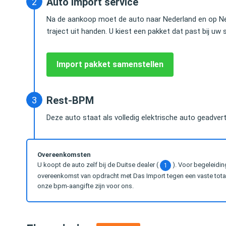
Auto import service
geen omkijken naar. En heel betrouwbaar.
van mijn Audi Q7 vr
Na de aankoop moet de auto naar Nederland en op Ne
iedereen kunnen a
traject uit handen. U kiest een pakket dat past bij uw s
Herald Jongen
Advocaat / Shareholder @
Lex Douze
Import pakket samenstellen
Greenberg Traurig, LLP
Partner bij Water
Rest-BPM
Deze auto staat als volledig elektrische auto geadvert
Overeenkomsten
U koopt de auto zelf bij de Duitse dealer (
). Voor begeleidin
1
overeenkomst van opdracht met Das Import tegen een vaste totaal
onze bpm-aangifte zijn voor ons.