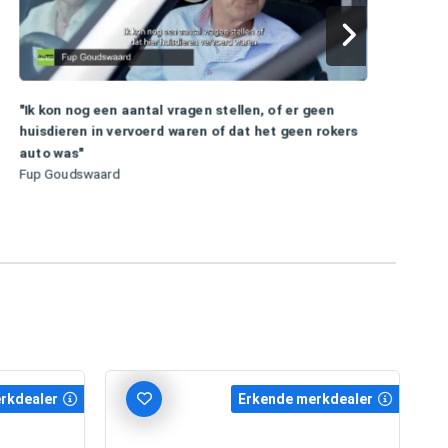
"
"Ik kon nog een aantal vragen stellen, of er geen
N
huisdieren in vervoerd waren of dat het geen rokers
A
auto was"
Fup Goudswaard
rkdealer
Erkende merkdealer