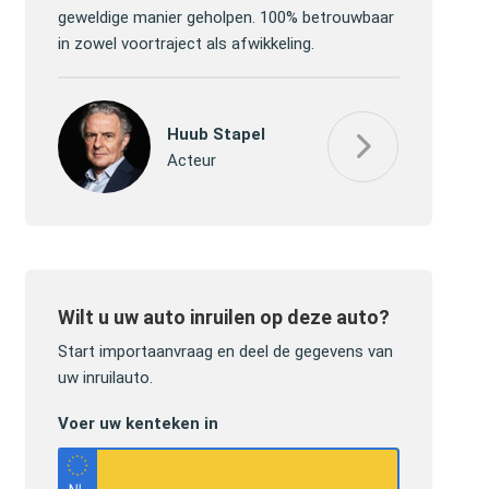
ver de
geweldige manier geholpen. 100% betrouwbaar
efficiënt de
in zowel voortraject als afwikkeling.
gekregen, h
Huub Stapel
Acteur
Wilt u uw auto inruilen op deze auto?
Start importaanvraag en deel de gegevens van
uw inruilauto.
Voer uw kenteken in