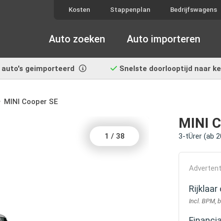
Kosten
Stappenplan
Bedrijfswagens
Auto zoeken
Auto importeren
auto's geimporteerd
Snelste doorlooptijd
naar k
MINI Cooper SE
MINI 
1
/
38
3-tÜrer (ab 
Advertent
Rijklaa
Incl. BPM, 
Financi