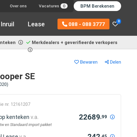
BPM Berekenen
Over ons
Vacatures
0
0
Inruil
Lease
088 - 088 3777
enteken
Merkdealers + geverifieerde verkopers
Bewaren
Delen
Cooper SE
2020)
ie nr. 12161207
22689
r op kenteken
v.a.
,99
btw en Standaard import pakket
242
al Lease
v.a.
,45