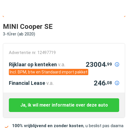
MINI Cooper SE
3-tÜrer (ab 2020)
Advertentie nr. 12497719
23004
Rijklaar op kenteken
v.a.
,99
Incl. BPM, btw en Standaard import pakket
246
Financial Lease
v.a.
,08
Ja, ik wil meer informatie over deze auto
100% vrijblijvend en zonder kosten
, u beslist pas daarna