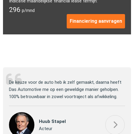
Indicatie maandelijkse financial lease termijn:
296
p/mnd
Financiering aanvragen
ng
De keuze voor de auto heb ik zelf gemaakt, daarna heeft
Jull
 om
Das Automotive me op een geweldige manier geholpen.
verm
100% betrouwbaar in zowel voortraject als afwikkeling.
mooi
Huub Stapel
Acteur