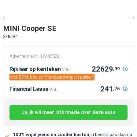
MINI Cooper SE
3-türer
Advertentie nr. 12445522
22629
Rijklaar op kenteken
v.a.
,99
Incl. BPM, btw en Standaard import pakket
241
Financial Lease
v.a.
,75
Ja, ik wil meer informatie over deze auto
100% vrijblijvend en zonder kosten
, u beslist pas daarna