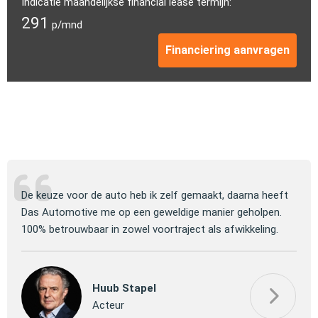
Indicatie maandelijkse financial lease termijn:
291
p/mnd
Financiering aanvragen
ng
De keuze voor de auto heb ik zelf gemaakt, daarna heeft
Jull
 om
Das Automotive me op een geweldige manier geholpen.
verm
100% betrouwbaar in zowel voortraject als afwikkeling.
mooi
Huub Stapel
Acteur