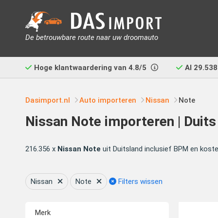
De betrouwbare route naar uw droomauto
Hoge klantwaardering van
4.8/5
Al
29.538
Dasimport.nl
Auto importeren
Nissan
Note
Nissan Note importeren | Duits
216.356 x
Nissan Note
uit Duitsland inclusief BPM en kost
Nissan
Note
Filters wissen
Merk