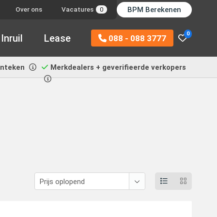
BPM Berekenen
Over ons
Vacatures
0
0
Inruil
Lease
088 - 088 3777
enteken
Merkdealers + geverifieerde verkopers