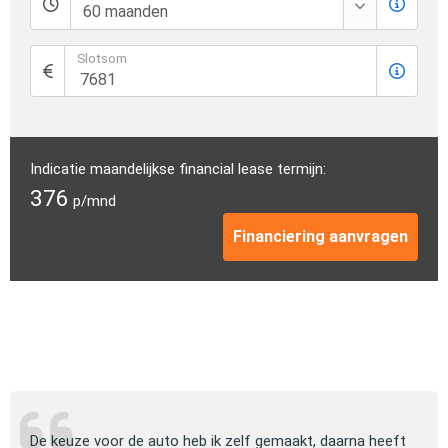
Slotsom
Indicatie maandelijkse financial lease termijn:
376
p/mnd
Financiering aanvragen
ng
De keuze voor de auto heb ik zelf gemaakt, daarna heeft
Jull