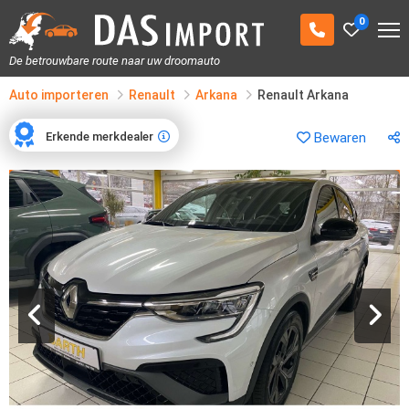
0
De betrouwbare route naar uw droomauto
Auto importeren
Renault
Arkana
Renault Arkana
Erkende merkdealer
Bewaren
Erkende merkdealer
1
/
18