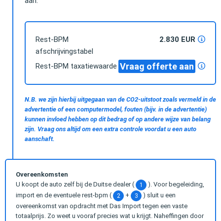
aan.
Rest-BPM
2.830 EUR
afschrijvingstabel
Vraag offerte aan
Rest-BPM taxatiewaarde
N.B. we zijn hierbij uitgegaan van de CO2-uitstoot zoals vermeld in de
advertentie of een computermodel, fouten (bijv. in de advertentie)
kunnen invloed hebben op dit bedrag of op andere wijze van belang
zijn. Vraag ons altijd om een extra controle voordat u een auto
aanschaft.
Overeenkomsten
U koopt de auto zelf bij de Duitse dealer (
). Voor begeleiding,
1
import en de eventuele rest-bpm (
+
) sluit u een
2
3
overeenkomst van opdracht met Das Import tegen een vaste
totaalprijs. Zo weet u vooraf precies wat u krijgt. Naheffingen door