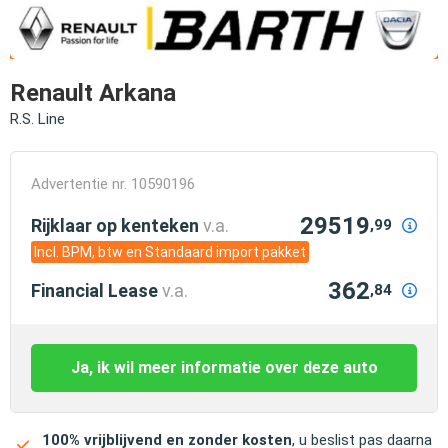
Renault Arkana
R.S. Line
Advertentie nr. 10590196
29519
Rijklaar op kenteken
v.a.
,99
Incl. BPM, btw en Standaard import pakket
362
Financial Lease
v.a.
,84
Ja, ik wil meer informatie over deze auto
100% vrijblijvend en zonder kosten
, u beslist pas daarna