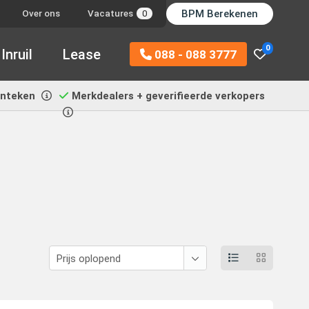
BPM Berekenen
Over ons
Vacatures
0
0
Inruil
Lease
088 - 088 3777
enteken
Merkdealers + geverifieerde verkopers