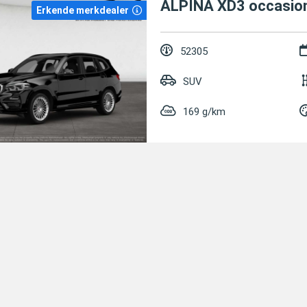
ALPINA XD3 occasio
Erkende merkdealer
52305
SUV
169 g/km