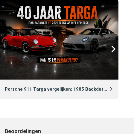
Ga
Porsche 911 Targa vergelijken: 1985 Backdate vs 2021 Heritage Edition
Beoordelingen