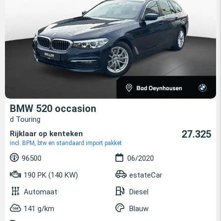
BMW 520 occasion
d Touring
27.325
Rijklaar op kenteken
incl. BPM, btw en standaard import pakket
96500
06/2020
190 PK (140 KW)
estateCar
Automaat
Diesel
141 g/km
Blauw