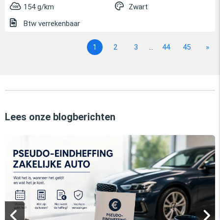
154 g/km
Zwart
Btw verrekenbaar
1
2
3
...
44
45
»
Lees onze blogberichten