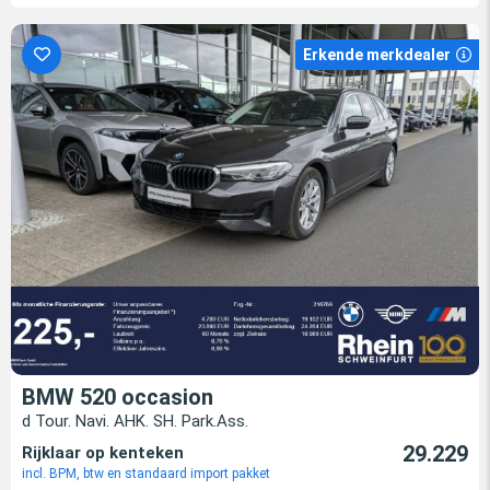
Erkende merkdealer
BMW 520 occasion
d Tour. Navi. AHK. SH. Park.Ass.
29.229
Rijklaar op kenteken
incl. BPM, btw en standaard import pakket