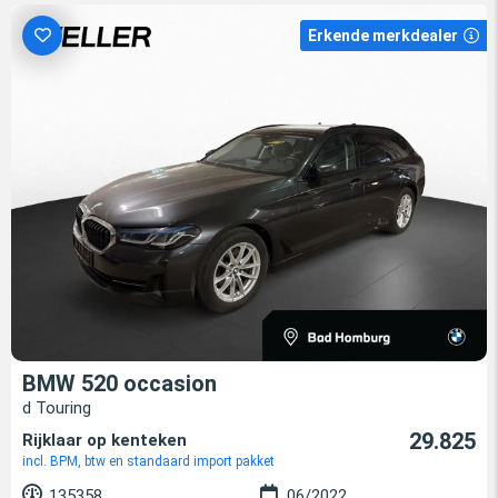
Erkende merkdealer
BMW 520 occasion
d Touring
29.825
Rijklaar op kenteken
incl. BPM, btw en standaard import pakket
135358
06/2022