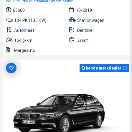
incl. BPM, btw en standaard import pakket
63600
10/2019
184 PK (135 KW)
Stationwagen
Automaat
Benzine
154 g/km
Zwart
Margeauto
Erkende merkdealer