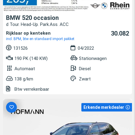
BMW 520 occasion
d Tour. Head-Up. Park.Ass. ACC
30.082
Rijklaar op kenteken
incl. BPM, btw en standaard import pakket
131526
04/2022
190 PK (140 KW)
Stationwagen
Automaat
Diesel
138 g/km
Zwart
Btw verrekenbaar
Erkende merkdealer