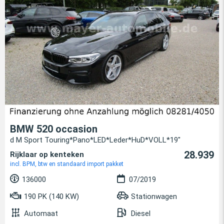
BMW 520 occasion
d M Sport Touring*Pano*LED*Leder*HuD*VOLL*19"
28.939
Rijklaar op kenteken
incl. BPM, btw en standaard import pakket
136000
07/2019
190 PK (140 KW)
Stationwagen
Automaat
Diesel