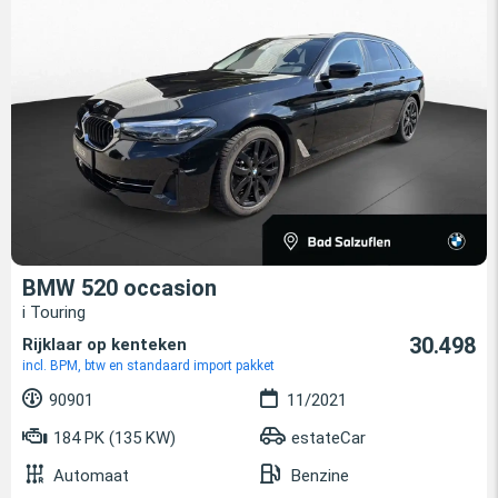
BMW 520 occasion
i Touring
30.498
Rijklaar op kenteken
incl. BPM, btw en standaard import pakket
90901
11/2021
184 PK (135 KW)
estateCar
Automaat
Benzine