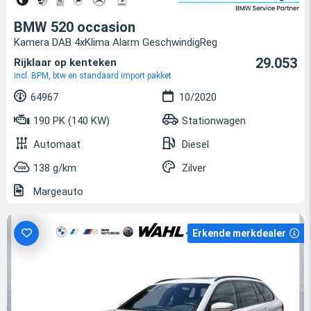
BMW 520 occasion
Kamera DAB 4xKlima Alarm GeschwindigReg
29.053
Rijklaar op kenteken
incl. BPM, btw en standaard import pakket
64967
10/2020
190 PK (140 KW)
Stationwagen
Automaat
Diesel
138 g/km
Zilver
Margeauto
Erkende merkdealer