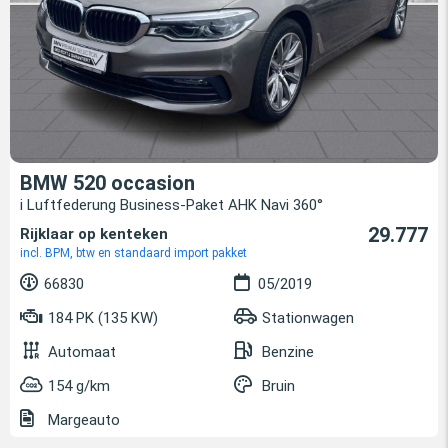
BMW 520 occasion
i Luftfederung Business-Paket AHK Navi 360°
29.777
Rijklaar op kenteken
incl. BPM, btw en standaard import pakket
66830
05/2019
184 PK (135 KW)
Stationwagen
Automaat
Benzine
154 g/km
Bruin
Margeauto