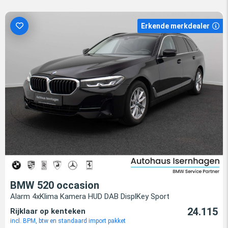
Erkende merkdealer
BMW 520 occasion
Alarm 4xKlima Kamera HUD DAB DisplKey Sport
24.115
Rijklaar op kenteken
incl. BPM, btw en standaard import pakket