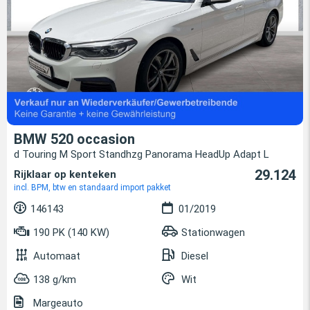
BMW 520 occasion
d Touring M Sport Standhzg Panorama HeadUp Adapt L
29.124
Rijklaar op kenteken
incl. BPM, btw en standaard import pakket
146143
01/2019
190 PK (140 KW)
Stationwagen
Automaat
Diesel
138 g/km
Wit
Margeauto