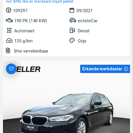
incl. BPM, btw en standaard import pakket
109297
09/2021
190 PK (140 KW)
estateCar
Automaat
Diesel
135 g/km
Grijs
Btw verrekenbaar
Erkende merkdealer