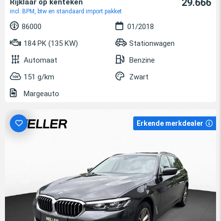
29.666
Rijklaar op kenteken
incl. BPM, btw en standaard import pakket
86000
01/2018
184 PK (135 KW)
Stationwagen
Automaat
Benzine
151 g/km
Zwart
Margeauto
Erkende merkdealer