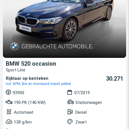
BMW 520 occasion
Sport Line
30.271
Rijklaar op kenteken
incl. BPM, btw en standaard import pakket
93900
07/2019
190 PK (140 KW)
Stationwagen
Automaat
Diesel
138 g/km
Zwart