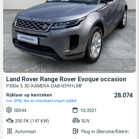
Land Rover Range Rover Evoque occasion
P300e S 3D-KAMERA-DAB+EPH+LMF
28.074
Rijklaar op kenteken
incl. BPM, btw en standaard import pakket
50044
10/2021
200 PK (147 KW)
SUV
Automaat
Plug-in (Benzine/Elektrisch)