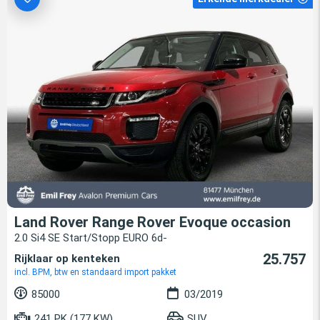
Land Rover Range Rover Evoque occasion
2.0 Si4 SE Start/Stopp EURO 6d-
25.757
Rijklaar op kenteken
incl. BPM, btw en standaard import pakket
85000
03/2019
241 PK (177 KW)
SUV