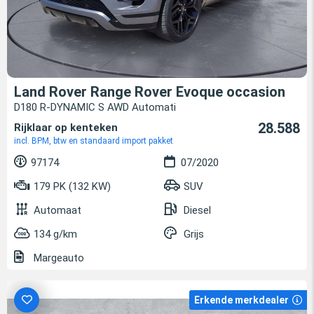
Land Rover Range Rover Evoque occasion
D180 R-DYNAMIC S AWD Automati
28.588
Rijklaar op kenteken
incl. BPM, btw en standaard import pakket
97174
07/2020
179 PK (132 KW)
SUV
Automaat
Diesel
134 g/km
Grijs
Margeauto
Erkende merkdealer