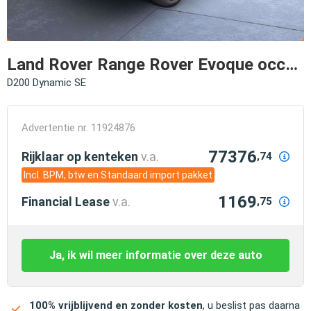
Land Rover Range Rover Evoque occasion
D200 Dynamic SE
Advertentie nr. 11924876
77376
Rijklaar op kenteken
v.a.
,74
Incl. BPM, btw en Standaard import pakket
1169
Financial Lease
v.a.
,75
Ja, ik wil meer informatie over deze auto
100% vrijblijvend en zonder kosten
, u beslist pas daarna