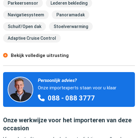
Parkeersensor
Lederen bekleding
Navigatiesysteem
Panoramadak
Schuif/Open dak
Stoelverwarming
Adaptive Cruise Control
Bekijk volledige uitrusting
Persoonlijk advies?
Onze importexperts staan voor u klaar
088 - 088 3777
Onze werkwijze voor het importeren van deze
occasion