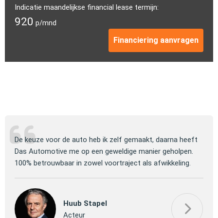
Indicatie maandelijkse financial lease termijn:
920
p/mnd
Financiering aanvragen
ng
De keuze voor de auto heb ik zelf gemaakt, daarna heeft
Jull
 om
Das Automotive me op een geweldige manier geholpen.
verm
100% betrouwbaar in zowel voortraject als afwikkeling.
mooi
Huub Stapel
Acteur