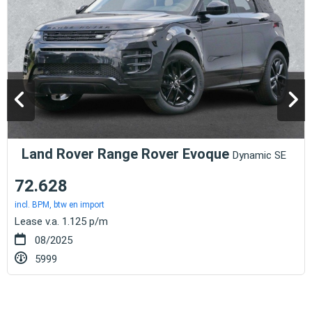
Land Rover Range Rover Evoque
Dynamic SE
72.628
incl. BPM, btw en import
Lease v.a. 1.125 p/m
08/2025
5999