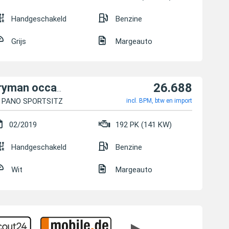
Handgeschakeld
Benzine
Grijs
Margeauto
26.688
MINI Cooper S Countryman occasion
P PANO SPORTSITZE LED
incl. BPM, btw en import
02/2019
192 PK (141 KW)
Handgeschakeld
Benzine
Wit
Margeauto