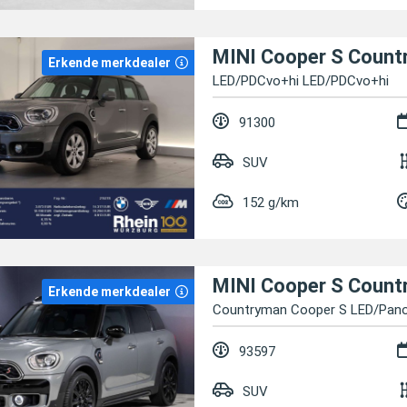
Erkende merkdealer
LED/PDCvo+hi LED/PDCvo+hi
91300
SUV
152 g/km
Erkende merkdealer
Countryman Cooper S LED/Pano
93597
SUV