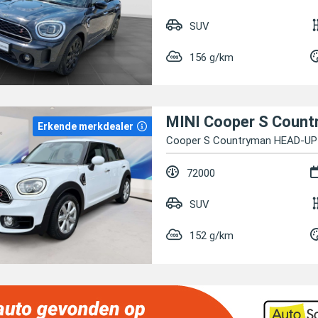
SUV
156 g/km
Erkende merkdealer
Cooper S Countryman HEAD-U
72000
SUV
152 g/km