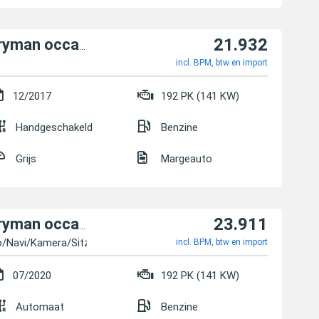
21.932
MINI Cooper S Countryman occasion
incl. BPM, btw en import
12/2017
192 PK (141 KW)
Handgeschakeld
Benzine
Grijs
Margeauto
23.911
MINI Cooper S Countryman occasion
/Navi/Kamera/Sitzh.
incl. BPM, btw en import
07/2020
192 PK (141 KW)
Automaat
Benzine