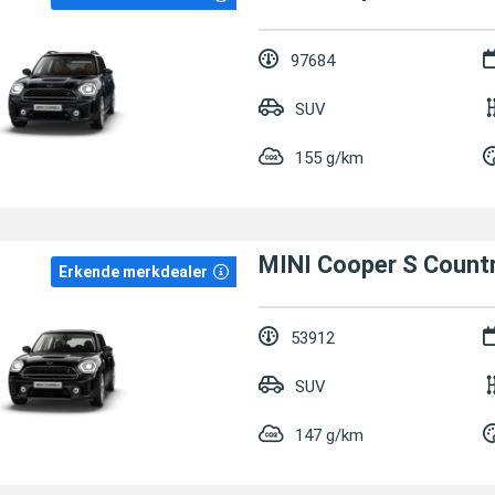
97684
SUV
155 g/km
Erkende merkdealer
53912
SUV
147 g/km