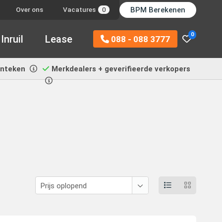
BPM Berekenen
Over ons
Vacatures
0
0
Inruil
Lease
088 - 088 3777
enteken
Merkdealers + geverifieerde verkopers