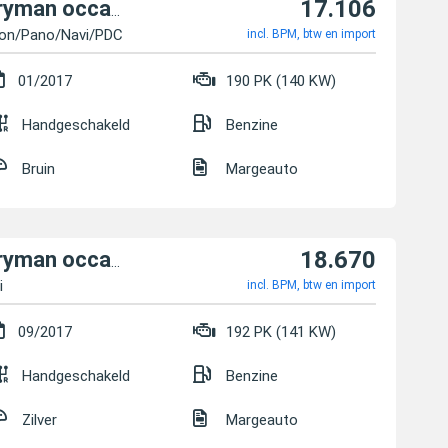
17.106
MINI Cooper S Countryman occasion
non/Pano/Navi/PDC*
incl. BPM, btw en import
01/2017
190 PK (140 KW)
Handgeschakeld
Benzine
Bruin
Margeauto
18.670
MINI Cooper S Countryman occasion
i
incl. BPM, btw en import
09/2017
192 PK (141 KW)
Handgeschakeld
Benzine
Zilver
Margeauto