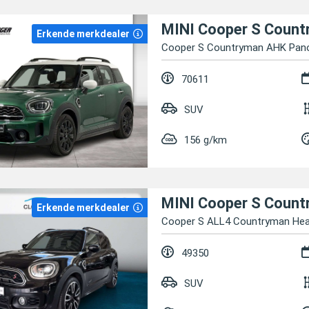
Erkende merkdealer
Cooper S Countryman AHK Pano
70611
SUV
156 g/km
Erkende merkdealer
Cooper S ALL4 Countryman H
49350
SUV