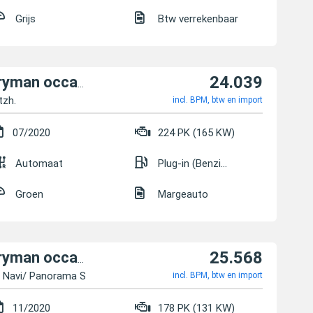
Grijs
Btw verrekenbaar
24.039
MINI Cooper S Countryman occasion
tzh.
incl. BPM, btw en import
07/2020
224 PK (165 KW)
Automaat
Plug-in (Benzine/Elektrisch)
Groen
Margeauto
25.568
MINI Cooper S Countryman occasion
 Navi/ Panorama Schie
incl. BPM, btw en import
11/2020
178 PK (131 KW)