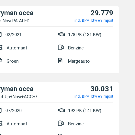
29.779
MINI Cooper S Countryman occasion
 Navi PA ALED
incl. BPM, btw en import
02/2021
178 PK (131 KW)
Automaat
Benzine
Groen
Margeauto
30.031
MINI Cooper S Countryman occasion
ead-Up+Navi+ACC+SHZ+BT
incl. BPM, btw en import
07/2020
192 PK (141 KW)
Automaat
Benzine