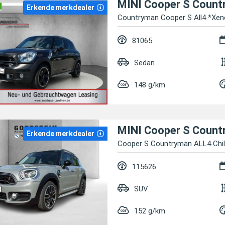
Erkende merkdealer
Countryman Cooper S All4 *Xe
81065
Sedan
148 g/km
Erkende merkdealer
Cooper S Countryman ALL4 Chil
115626
SUV
152 g/km