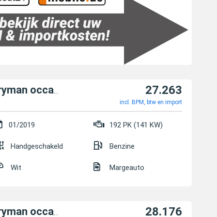
27.263
MINI Cooper S Countryman occasion
incl. BPM, btw en import
01/2019
192 PK (141 KW)
Handgeschakeld
Benzine
Wit
Margeauto
28.176
MINI Cooper S Countryman occasion