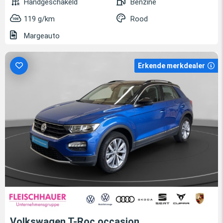
Handgeschakeld
Benzine
119 g/km
Rood
Margeauto
Erkende merkdealer
Volkswagen T-Roc occasion