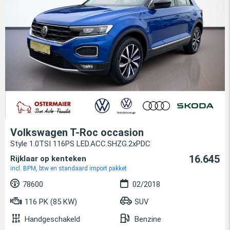
Volkswagen T-Roc occasion
Style 1.0TSI 116PS LED.ACC.SHZG.2xPDC
16.645
Rijklaar op kenteken
incl. BPM, btw en standaard import pakket
78600
02/2018
116 PK (85 KW)
SUV
Handgeschakeld
Benzine