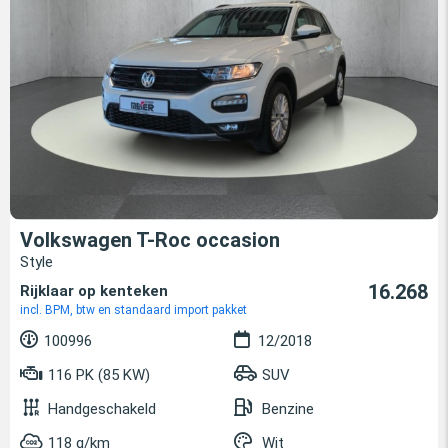
Volkswagen T-Roc occasion
Style
16.268
Rijklaar op kenteken
incl. BPM, btw en standaard import pakket
100996
12/2018
116 PK (85 KW)
SUV
Handgeschakeld
Benzine
118 g/km
Wit