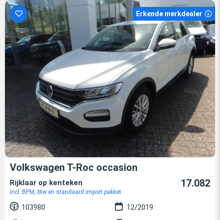
Erkende merkdealer
Volkswagen T-Roc occasion
17.082
Rijklaar op kenteken
incl. BPM, btw en standaard import pakket
103980
12/2019