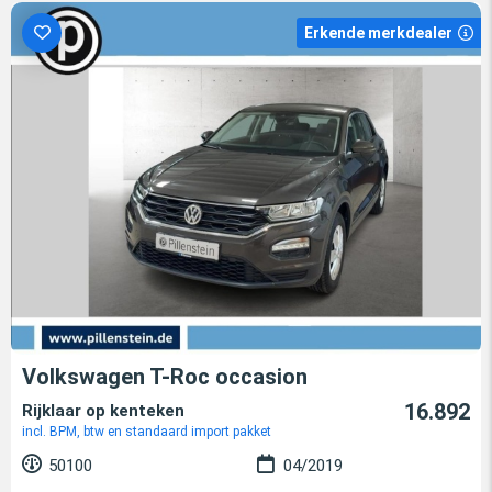
Erkende merkdealer
Volkswagen T-Roc occasion
16.892
Rijklaar op kenteken
incl. BPM, btw en standaard import pakket
50100
04/2019