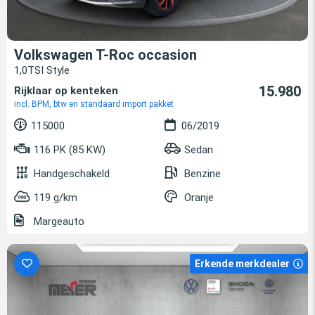
Volkswagen T-Roc occasion
1,0TSI Style
15.980
Rijklaar op kenteken
incl. BPM, btw en standaard import pakket
115000
06/2019
116 PK (85 KW)
Sedan
Handgeschakeld
Benzine
119 g/km
Oranje
Margeauto
Erkende merkdealer