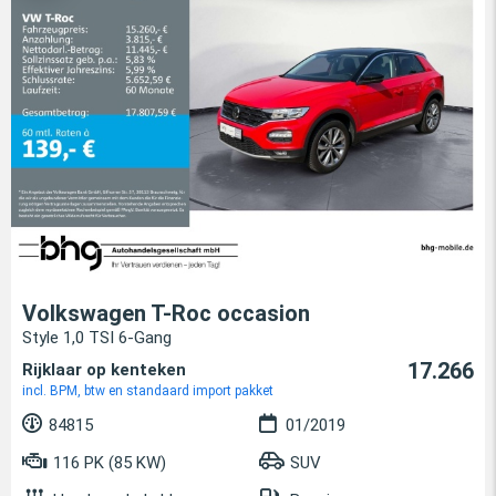
Volkswagen T-Roc occasion
Style 1,0 TSI 6-Gang
17.266
Rijklaar op kenteken
incl. BPM, btw en standaard import pakket
84815
01/2019
116 PK (85 KW)
SUV