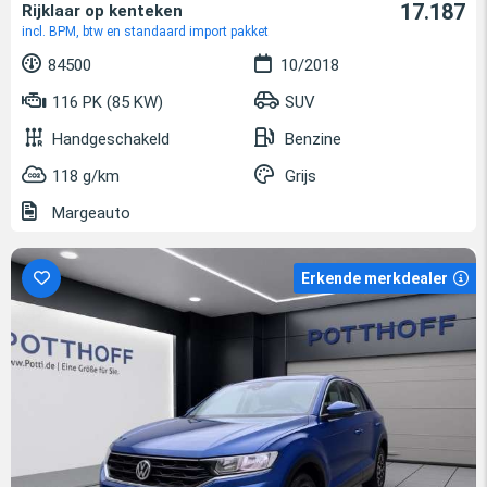
17.187
Rijklaar op kenteken
incl. BPM, btw en standaard import pakket
84500
10/2018
116 PK (85 KW)
SUV
Handgeschakeld
Benzine
118 g/km
Grijs
Margeauto
Erkende merkdealer