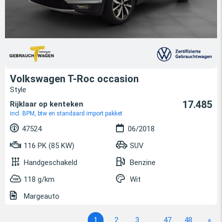
Volkswagen T-Roc occasion
Style
17.485
Rijklaar op kenteken
incl. BPM, btw en standaard import pakket
47524
06/2018
116 PK (85 KW)
SUV
Handgeschakeld
Benzine
118 g/km
Wit
Margeauto
1
2
3
...
47
48
»