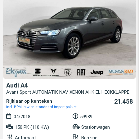
Audi A4
Avant Sport AUTOMATIK NAV XENON AHK EL.HECKKLAPPE
21.458
Rijklaar op kenteken
incl. BPM, btw en standaard import pakket
04/2018
59989
150 PK (110 KW)
Stationwagen
Automaat
Benzine