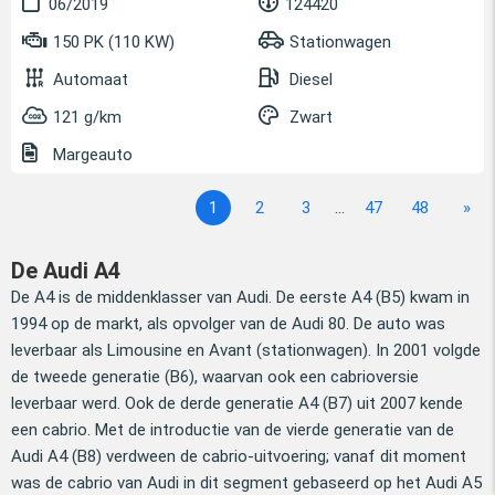
06/2019
124420
150 PK (110 KW)
Stationwagen
Automaat
Diesel
121 g/km
Zwart
Margeauto
1
2
3
...
47
48
»
De Audi A4
De A4 is de middenklasser van Audi. De eerste A4 (B5) kwam in
1994 op de markt, als opvolger van de Audi 80. De auto was
leverbaar als Limousine en Avant (stationwagen). In 2001 volgde
de tweede generatie (B6), waarvan ook een cabrioversie
leverbaar werd. Ook de derde generatie A4 (B7) uit 2007 kende
een cabrio. Met de introductie van de vierde generatie van de
Audi A4 (B8) verdween de cabrio-uitvoering; vanaf dit moment
was de cabrio van Audi in dit segment gebaseerd op het Audi A5