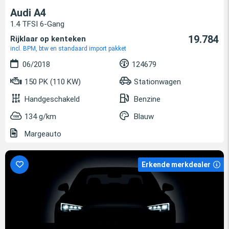
Audi A4
1.4 TFSI 6-Gang
19.784
Rijklaar op kenteken
incl. BPM, btw en standaard import pakket
06/2018
124679
150 PK (110 KW)
Stationwagen
Handgeschakeld
Benzine
134 g/km
Blauw
Margeauto
Erkende merkdealer