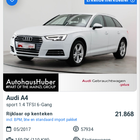
Audi A4
sport 1.4 TFSI 6-Gang
21.868
Rijklaar op kenteken
incl. BPM, btw en standaard import pakket
05/2017
57934
150 PK (110 KW)
Stationwagen