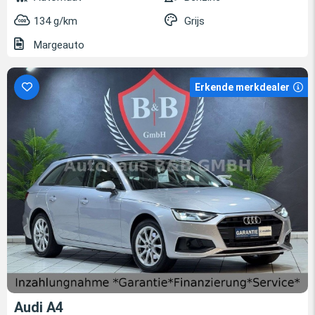
134 g/km
Grijs
Margeauto
Erkende merkdealer
Audi A4