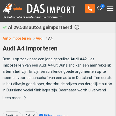
0
De betrouwbare route naar uw droomauto
Al
29.538
auto's geimporteerd
Auto importeren
Audi
A4
Audi A4 importeren
Bent u op zoek naar een jong gebruikte
Audi A4
? Het
importeren
van een Audi A4 uit Duitsland kan een aantrekkelijk
alternatief zijn. Er zijn verschillende goede argumenten op te
noemen voor de aanschaf van een auto in Duitsland. Ten eerste
is het dikwijls goedkoper, doordat de prijzen van dergelijke auto’s
in Duitsland veelal flink lager zijn. Daarnaast wordt u verwend
met een aanzienlijk ruimer aanbod, waardoor u de auto van uw
Lees meer
wensen sneller en gemakkelijker zult kunnen vinden. Veel pleit er
dus voor om voor uw Audi A4 eens over de grens te kijken. Das
Import helpt u graag bij het importeren van uw Audi A4 uit
Audi
A4
Filters wissen