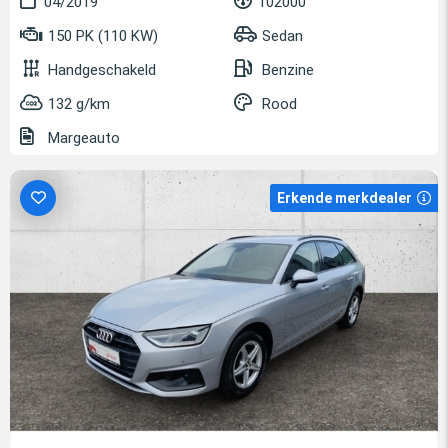
04/2019
102000
150 PK (110 KW)
Sedan
Handgeschakeld
Benzine
132 g/km
Rood
Margeauto
Erkende merkdealer