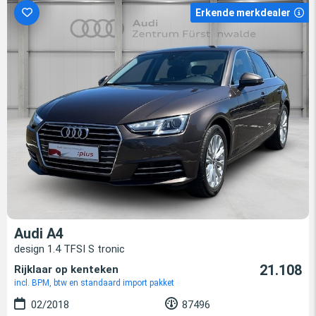
Erkende merkdealer
Audi A4
design 1.4 TFSI S tronic
21.108
Rijklaar op kenteken
incl. BPM, btw en standaard import pakket
02/2018
87496