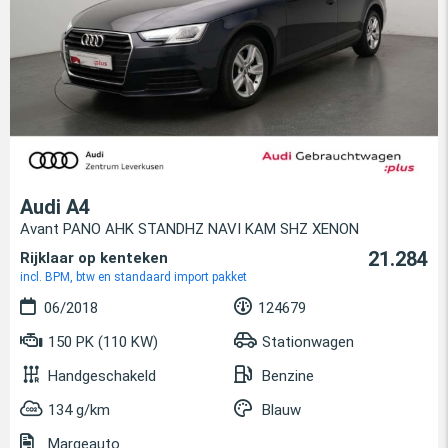
Audi A4
Avant PANO AHK STANDHZ NAVI KAM SHZ XENON
21.284
Rijklaar op kenteken
incl. BPM, btw en standaard import pakket
06/2018
124679
150 PK (110 KW)
Stationwagen
Handgeschakeld
Benzine
134 g/km
Blauw
Margeauto