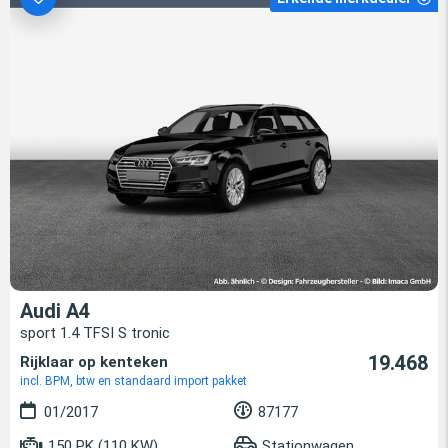
Audi A4
sport 1.4 TFSI S tronic
19.468
Rijklaar op kenteken
incl. BPM, btw en standaard import pakket
01/2017
87177
150 PK (110 KW)
Stationwagen