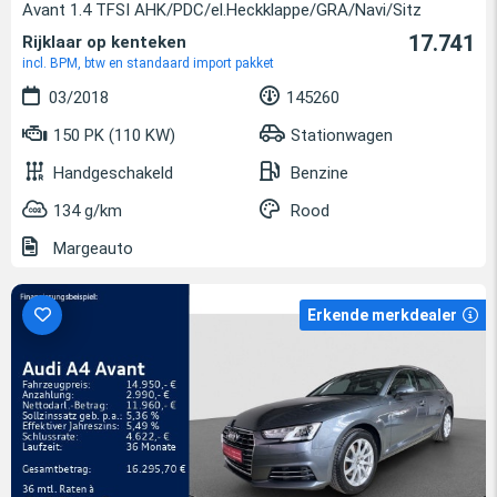
Avant 1.4 TFSI AHK/PDC/el.Heckklappe/GRA/Navi/Sitz
17.741
Rijklaar op kenteken
incl. BPM, btw en standaard import pakket
03/2018
145260
150 PK (110 KW)
Stationwagen
Handgeschakeld
Benzine
134 g/km
Rood
Margeauto
Erkende merkdealer