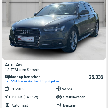
Audi A6
1.8 TFSI ultra S tronic
25.336
Rijklaar op kenteken
incl. BPM, btw en standaard import pakket
01/2018
93723
190 PK (140 KW)
Stationwagen
Automaat
Benzine