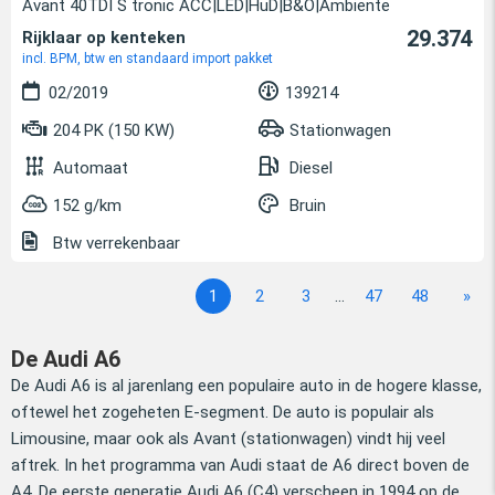
Avant 40TDI S tronic ACC|LED|HuD|B&O|Ambiente
29.374
Rijklaar op kenteken
incl. BPM, btw en standaard import pakket
02/2019
139214
204 PK (150 KW)
Stationwagen
Automaat
Diesel
152 g/km
Bruin
Btw verrekenbaar
1
2
3
...
47
48
»
De Audi A6
De Audi A6 is al jarenlang een populaire auto in de hogere klasse,
oftewel het zogeheten E-segment. De auto is populair als
Limousine, maar ook als Avant (stationwagen) vindt hij veel
aftrek. In het programma van Audi staat de A6 direct boven de
A4. De eerste generatie Audi A6 (C4) verscheen in 1994 op de