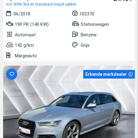
incl. BPM, btw en standaard import pakket
06/2018
102370
190 PK (140 KW)
Stationwagen
Automaat
Benzine
142 g/km
Grijs
Margeauto
Erkende merkdealer