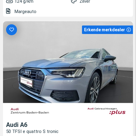
124 g/km
Zilver
Margeauto
Erkende merkdealer
Audi A6
50 TFSI e quattro S tronic