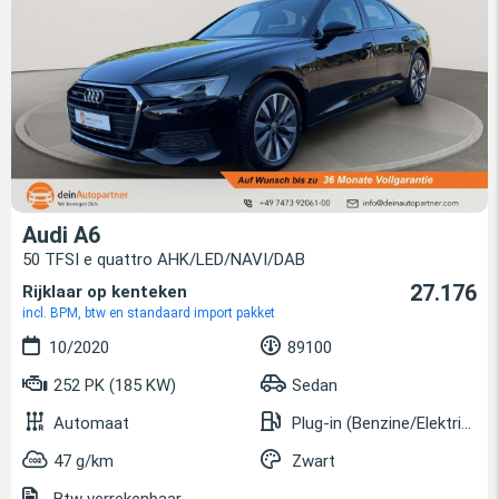
Audi A6
50 TFSI e quattro AHK/LED/NAVI/DAB
27.176
Rijklaar op kenteken
incl. BPM, btw en standaard import pakket
10/2020
89100
252 PK (185 KW)
Sedan
Automaat
Plug-in (Benzine/Elektrisch)
47 g/km
Zwart