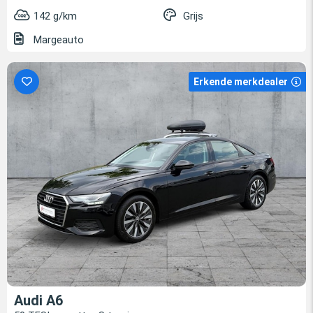
142 g/km
Grijs
Margeauto
Erkende merkdealer
Audi A6