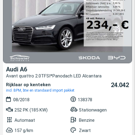
Audi A6
Avant quattro 2.0TFSI*Panodach LED Alcantara
24.042
Rijklaar op kenteken
incl. BPM, btw en standaard import pakket
08/2018
138378
252 PK (185 KW)
Stationwagen
Automaat
Benzine
157 g/km
Zwart