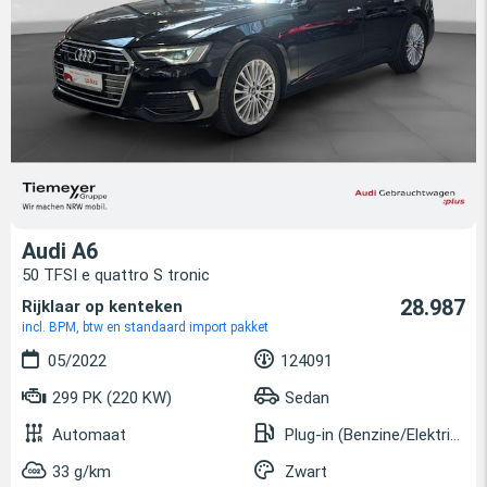
Audi A6
50 TFSI e quattro S tronic
28.987
Rijklaar op kenteken
incl. BPM, btw en standaard import pakket
05/2022
124091
299 PK (220 KW)
Sedan
Automaat
Plug-in (Benzine/Elektrisch)
33 g/km
Zwart