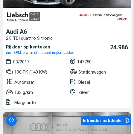
Audi A6
2.0 TDI quattro S tronic
24.986
Rijklaar op kenteken
incl. BPM, btw en standaard import pakket
03/2017
147750
190 PK (140 KW)
Stationwagen
Automaat
Diesel
133 g/km
Zilver
Margeauto
Erkende merkdealer