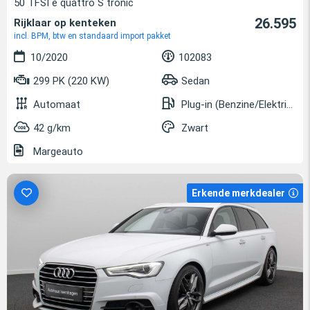
50 TFSI e quattro S tronic
26.595
Rijklaar op kenteken
incl. BPM, btw en standaard import pakket
10/2020
102083
299 PK (220 KW)
Sedan
Automaat
Plug-in (Benzine/Elektrisch)
42 g/km
Zwart
Margeauto
Erkende merkdealer