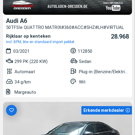
Audi A6
50TFSIe QUATTRO MATRIX#360#ACC#SHZ#LH#VIRTUAL
28.968
Rijklaar op kenteken
incl. BPM, btw en standaard import pakket
03/2021
112850
299 PK (220 KW)
Sedan
Automaat
Plug-in (Benzine/Elektrisch)
34 g/km
Wit
Margeauto
Erkende merkdealer