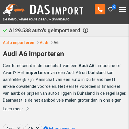
0
De betrouwbare route naar uw droomauto
Al
29.538
auto's geimporteerd
Auto importeren
Audi
A6
Audi A6 importeren
Geïnteresseerd in de aanschaf van een
Audi A6
Limousine of
Avant? Het
importeren
van een Audi A6 uit Duitsland kan
aantrekkelijk zijn. Aanschaf van een auto in Duitsland heeft
enkele opvallende voordelen. Het eerste voordeel is financieel
van aard; de prijzen van auto’s liggen in Duitsland in de regel lager.
Daarnaast is de het aanbod vele malen groter dan in ons eigen
land. Hierdoor is het eenvoudiger om snel de Audi A6 van uw
Lees meer
dromen te kunnen vinden. Das Import is graag uw partner bij het
importeren van uw Audi A6 uit Duitsland.
Das Import heeft een
speciale zoekmodule ontwikkeld die u in staat stelt een groot
Audi
A6
Filters wissen