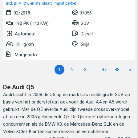
incl. BPM, btw en standaard import pakket
02/2018
97056
190 PK (140 KW)
SUV
Automaat
Diesel
181 g/km
Grijs
Margeauto
1
2
3
...
47
48
»
De Audi Q5
Audi bracht in 2008 de Q5 op de markt als middelgrote SUV op
basis van het onderstel dat ook voor de Audi A4 en A5 wordt
gebruikt. Met de Q5 leverde Audi zijn tweede crossover-model
af, na de in 2005 gelanceerde Q7. De Q5 moet opboksen tegen
concurrenten als de BMW X3, de Mercedes-Benz GLK en de
Volvo XC60. Klanten kunnen kiezen uit verschillende