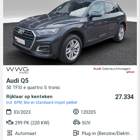
Audi Q5
50 TFSI e quattro S tronic
27.334
Rijklaar op kenteken
incl. BPM, btw en standaard import pakket
03/2023
120205
299 PK (220 KW)
SUV
Automaat
Plug-in (Benzine/Elektrisch)