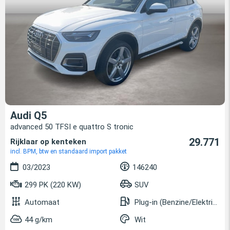
Audi Q5
advanced 50 TFSI e quattro S tronic
29.771
Rijklaar op kenteken
incl. BPM, btw en standaard import pakket
03/2023
146240
299 PK (220 KW)
SUV
Automaat
Plug-in (Benzine/Elektrisch)
44 g/km
Wit