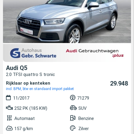
Audi Q5
2.0 TFSI quattro S tronic
29.948
Rijklaar op kenteken
incl. BPM, btw en standaard import pakket
11/2017
71279
252 PK (185 KW)
SUV
Automaat
Benzine
157 g/km
Zilver