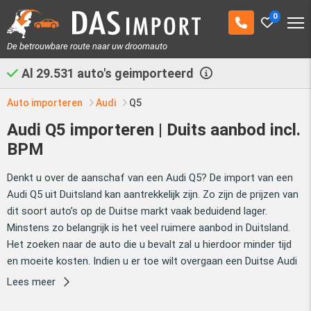
0
De betrouwbare route naar uw droomauto
Al
29.531
auto's geimporteerd
Auto importeren
Audi
Q5
Audi Q5 importeren | Duits aanbod incl.
BPM
Denkt u over de aanschaf van een Audi Q5? De import van een
Audi Q5 uit Duitsland kan aantrekkelijk zijn. Zo zijn de prijzen van
dit soort auto’s op de Duitse markt vaak beduidend lager.
Minstens zo belangrijk is het veel ruimere aanbod in Duitsland.
Het zoeken naar de auto die u bevalt zal u hierdoor minder tijd
en moeite kosten. Indien u er toe wilt overgaan een Duitse Audi
Q5 aan te schaffen, kan Das Import u helpen bij het importeren
Lees meer
van uw auto uit Duitsland.
Das Import importeert al jarenlang
auto’s uit Duitsland. Het heeft ons een schat aan ervaring