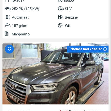
10/2017
86500
252 PK (185 KW)
SUV
Automaat
Benzine
157 g/km
Wit
Margeauto
Erkende merkdealer