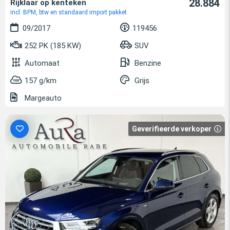
28.884
Rijklaar op kenteken
incl. BPM, btw en standaard import pakket
09/2017
119456
252 PK (185 KW)
SUV
Automaat
Benzine
157 g/km
Grijs
Margeauto
Geverifieerde verkoper