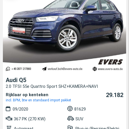
Audi Q5
2.0 TFSI 55e Quattro Sport SHZ+KAMERA+NAVI
29.182
Rijklaar op kenteken
incl. BPM, btw en standaard import pakket
09/2020
81629
367 PK (270 KW)
SUV
Automaat
Plug-in (Benzine/Elektrisch)