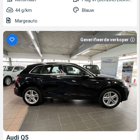
44 g/km
Blauw
Margeauto
Geverifieerde verkoper
Audi Q5