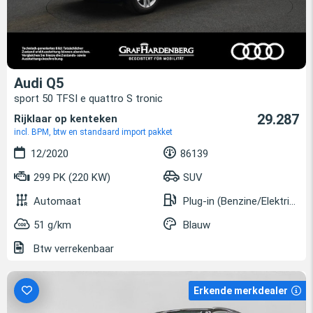
Audi Q5
sport 50 TFSI e quattro S tronic
29.287
Rijklaar op kenteken
incl. BPM, btw en standaard import pakket
12/2020
86139
299 PK (220 KW)
SUV
Automaat
Plug-in (Benzine/Elektrisch)
51 g/km
Blauw
Btw verrekenbaar
Erkende merkdealer