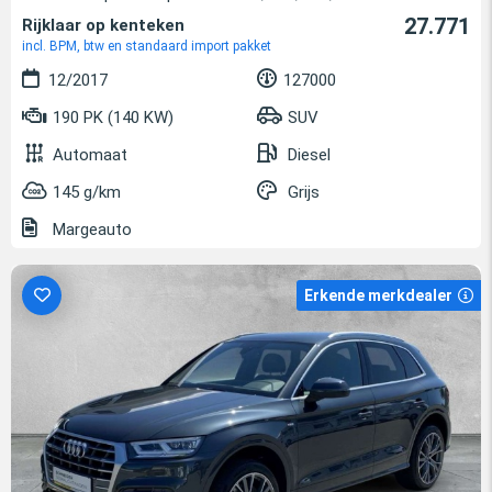
27.771
Rijklaar op kenteken
incl. BPM, btw en standaard import pakket
12/2017
127000
190 PK (140 KW)
SUV
Automaat
Diesel
145 g/km
Grijs
Margeauto
Erkende merkdealer