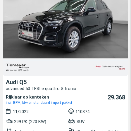
Audi Q5
advanced 50 TFSI e quattro S tronic
29.368
Rijklaar op kenteken
incl. BPM, btw en standaard import pakket
11/2022
110374
299 PK (220 KW)
SUV