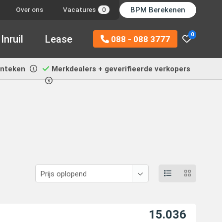
BPM Berekenen
Over ons
Vacatures
0
0
Inruil
Lease
088 - 088 3777
enteken
Merkdealers + geverifieerde verkopers
15.036