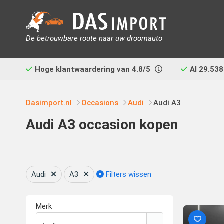
De betrouwbare route naar uw droomauto
Hoge klantwaardering van
4.8/5
Al
29.538
Dasimport.nl
Occasions
Audi
Audi A3
Audi A3 occasion kopen
Audi
A3
Filters wissen
Merk