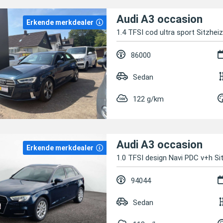
Audi A3 occasion
Erkende merkdealer
1.4 TFSI cod ultra sport Sitzhei
86000
Sedan
122 g/km
Audi A3 occasion
Erkende merkdealer
1.0 TFSI design Navi PDC v+h Si
94044
Sedan