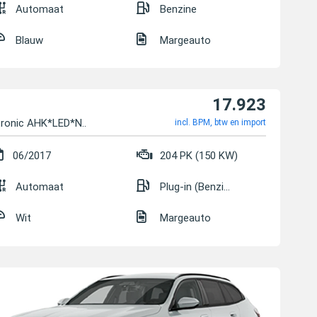
Automaat
Benzine
Blauw
Margeauto
17.923
tronic AHK*LED*N...
incl. BPM, btw en import
06/2017
204 PK (150 KW)
Automaat
Plug-in (Benzine/Elektrisch)
Wit
Margeauto