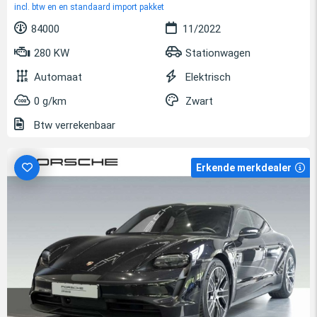
incl. btw en en standaard import pakket
84000
11/2022
280 KW
Stationwagen
Automaat
Elektrisch
0 g/km
Zwart
Btw verrekenbaar
Erkende merkdealer