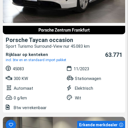
Porsche Taycan occasion
Sport Turismo Surround-View nur 45.083 km
63.771
Rijklaar op kenteken
incl. btw en en standaard import pakket
45083
11/2023
300 KW
Stationwagen
Automaat
Elektrisch
0 g/km
Wit
Btw verrekenbaar
Erkende merkdealer