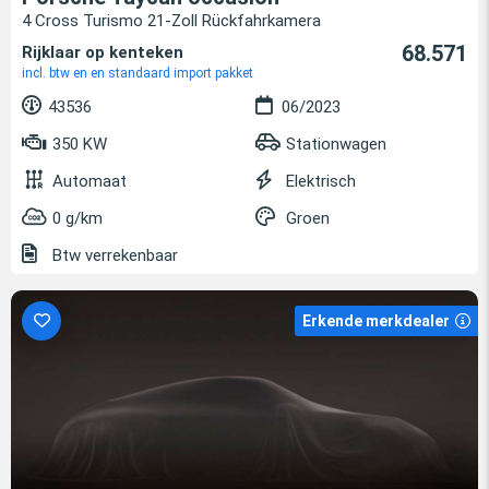
4 Cross Turismo 21-Zoll Rückfahrkamera
68.571
Rijklaar op kenteken
incl. btw en en standaard import pakket
43536
06/2023
350 KW
Stationwagen
Automaat
Elektrisch
0 g/km
Groen
Btw verrekenbaar
Erkende merkdealer