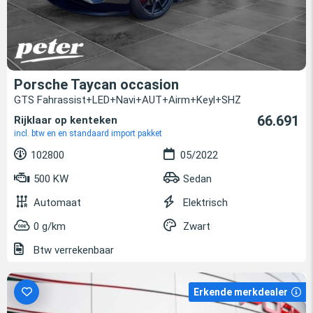
Porsche Taycan occasion
GTS Fahrassist+LED+Navi+AUT+Airm+Keyl+SHZ
66.691
Rijklaar op kenteken
incl. btw en en standaard import pakket
102800
05/2022
500 KW
Sedan
Automaat
Elektrisch
0 g/km
Zwart
Btw verrekenbaar
Erkende merkdealer