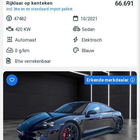
66.691
Rijklaar op kenteken
incl. btw en en standaard import pakket
47482
10/2021
420 KW
Sedan
Automaat
Elektrisch
0 g/km
Blauw
Btw verrekenbaar
Erkende merkdealer