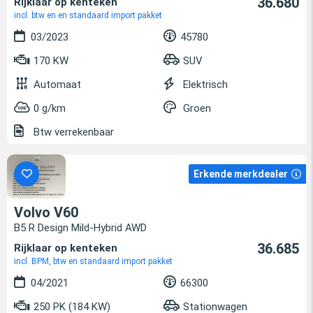
36.680
Rijklaar op kenteken
incl. btw en en standaard import pakket
03/2023
45780
170 KW
SUV
Automaat
Elektrisch
0 g/km
Groen
Btw verrekenbaar
Erkende merkdealer
Volvo V60
B5 R Design Mild-Hybrid AWD
36.685
Rijklaar op kenteken
incl. BPM, btw en standaard import pakket
04/2021
66300
250 PK (184 KW)
Stationwagen