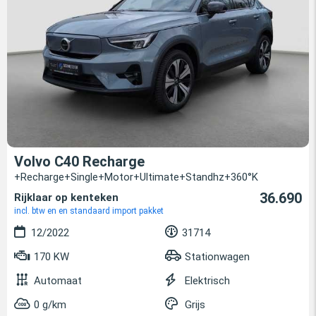
Volvo C40 Recharge
+Recharge+Single+Motor+Ultimate+Standhz+360°K
36.690
Rijklaar op kenteken
incl. btw en en standaard import pakket
12/2022
31714
170 KW
Stationwagen
Automaat
Elektrisch
0 g/km
Grijs