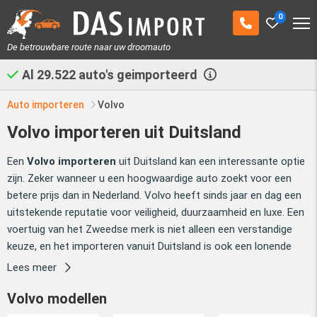
0
De betrouwbare route naar uw droomauto
Al
29.522
auto's geimporteerd
Auto importeren
Volvo
Volvo importeren uit Duitsland
Een
Volvo importeren
uit Duitsland kan een interessante optie
zijn. Zeker wanneer u een hoogwaardige auto zoekt voor een
betere prijs dan in Nederland. Volvo heeft sinds jaar en dag een
uitstekende reputatie voor veiligheid, duurzaamheid en luxe. Een
voertuig van het Zweedse merk is niet alleen een verstandige
keuze, en het importeren vanuit Duitsland is ook een lonende
investering.
Lees meer
7.238 Volvo's uit Duitsland incl. BPM en
Volvo modellen
invoerkosten