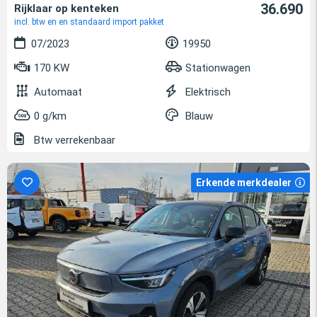
36.690
Rijklaar op kenteken
incl. btw en en standaard import pakket
07/2023
19950
170 KW
Stationwagen
Automaat
Elektrisch
0 g/km
Blauw
Btw verrekenbaar
Erkende merkdealer