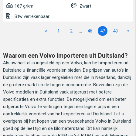
167 g/km
Zwart
Btw verrekenbaar
«
1
2
...
46
47
48
»
Waarom een Volvo importeren uit Duitsland?
Als uw hart al is ingesteld op een Volvo, kan het importeren uit
Duitsland u financiële voordelen bieden. De prijzen van auto's in
Duitsland zijn vaak lager vergeleken met die in Nederland, dankzij
de grotere markt en de hogere concurrentie. Bovendien zijn de
Volvo modellen in Duitsland vaak uitgerust met betere
specificaties en extra functies. De mogelijkheid om een beter
uitgeruste Volvo te verkrijgen tegen een lagere prijs is een
aantrekkelijk voordeel van het importeren uit Duitsland.
Let u
overigens bij het kopen van een tweedehands Volvo in Duitsland
goed op de leeftijd en de kilometerstand. Dit kan namelijk
implicaties hebben voor de BPM en/of BTW (zie ook: Minimum