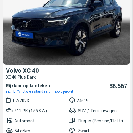
Volvo XC 40
XC40 Plus Dark
36.667
Rijklaar op kenteken
incl. BPM, btw en standaard import pakket
07/2023
24619
211 PK (155 KW)
SUV / Terreinwagen
Automaat
Plug-in (Benzine/Elektrisch)
54 g/km
Zwart