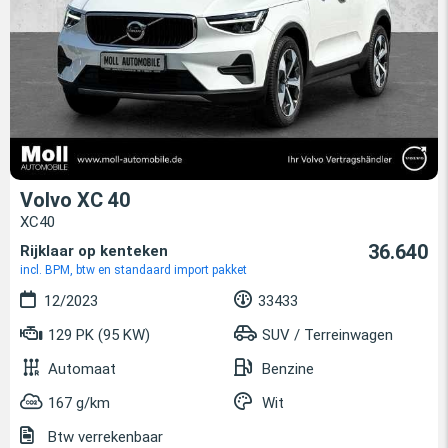
Volvo XC 40
XC40
36.640
Rijklaar op kenteken
incl. BPM, btw en standaard import pakket
12/2023
33433
129 PK (95 KW)
SUV / Terreinwagen
Automaat
Benzine
167 g/km
Wit
Btw verrekenbaar