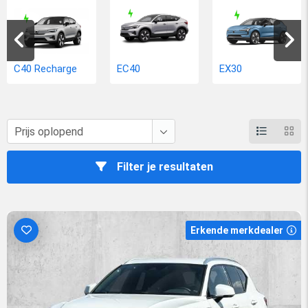
Bij het zoeken naar een Duitse Volvo via de reguliere
autowebsites zult u waarschijnlijk lastig een gevoel krijgen van
wat dergelijke auto’s u rijklaar op Nederlands kenteken zullen
gaan kosten. Wanneer u een jonggebruikte Volvo van 2012 of
C40 Recharge
EC40
EX30
jonger zoekt hebben wij daar nu echter een perfecte oplossing
voor. Door de Duitse vraagprijzen te vermeerderen met de rest-
BPM en invoerkosten krijgt u een veel beter gevoel bij de totale
prijs waar u rekening mee moet houden. Maar ook als u een
andere Volvo in Duitsland op het oog heeft zijn wij u graag van
dienst, lees daartoe verder onderaan deze pagina.
Filter je resultaten
Erkende merkdealer