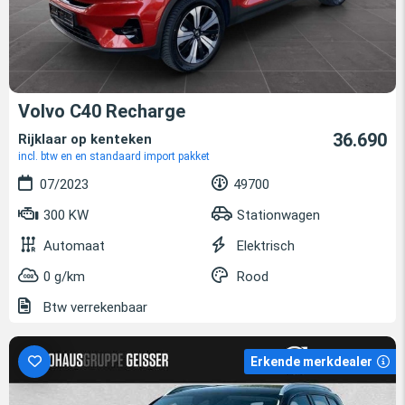
Volvo C40 Recharge
36.690
Rijklaar op kenteken
incl. btw en en standaard import pakket
07/2023
49700
300 KW
Stationwagen
Automaat
Elektrisch
0 g/km
Rood
Btw verrekenbaar
Erkende merkdealer